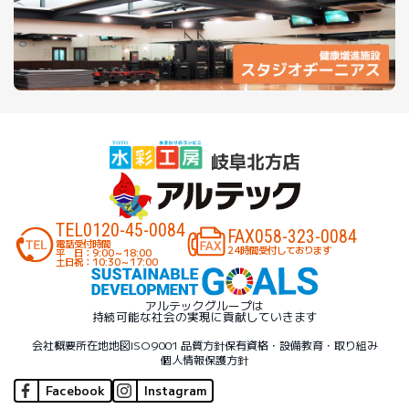
TEL
0120-45-0084
FAX
058-323-0084
電話受付時間
24時間受付しております
平 日：9:00～18:00
土日祝：10:30～17:00
アルテックグループは
持続可能な社会の実現に貢献していきます
会社概要
所在地地図
ISO9001 品質方針
保有資格・設備
教育・取り組み
個人情報保護方針
Facebook
Instagram