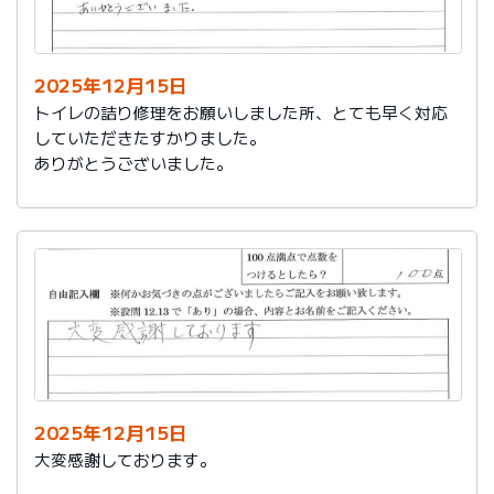
今後は、このような規模の修繕を行うことはおそらく起
こらず、小さな小さな修繕になろうかと思いますが、そ
の折は中田様、渡辺様にお願いさせていただくつもりで
おります。とても素晴らしい社員様です。
2025年12月15日
寒さもひとしお厳しい折でございますので、社長様、社
トイレの詰り修理をお願いしました所、とても早く対応
員の皆様にはどうぞくれぐれもご自愛くださいますよう
していただきたすかりました。
お祈り申し上げます。
ありがとうございました。
略儀ながら書中をもちまして御礼申し上げます。
敬具
2025年12月15日
大変感謝しております。