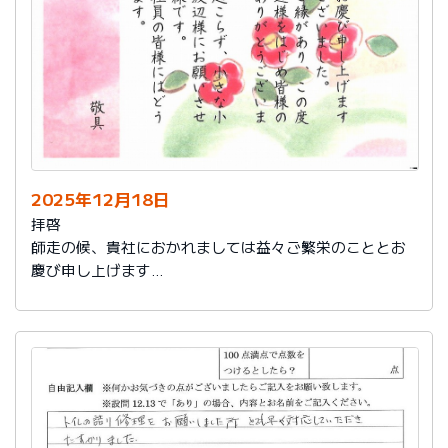
2025年12月18日
拝啓
師走の候、貴社におかれましては益々ご繁栄のこととお
慶び申し上げます
さて、このたびは結構なお品を賜り、誠にありがとうご
ざいました。
また、本日は心のこもったお葉書を受け取りました。ご
縁があり、この度の拙宅のリフォームを御社様にお願い
し、中田様、渡辺様をはじめ皆様のおかげをもちまし
て、毎日快適に暮らしております。ありがとうございま
した。