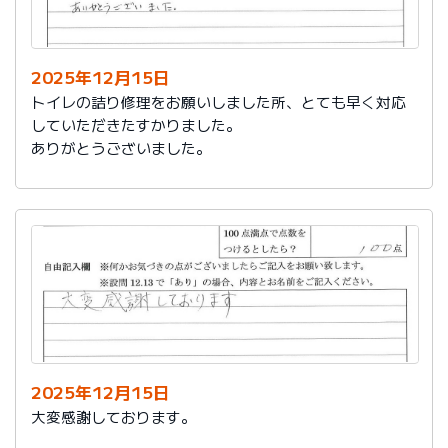
今後は、このような規模の修繕を行うことはおそらく起
こらず、小さな小さな修繕になろうかと思いますが、そ
の折は中田様、渡辺様にお願いさせていただくつもりで
おります。とても素晴らしい社員様です。
2025年12月15日
寒さもひとしお厳しい折でございますので、社長様、社
トイレの詰り修理をお願いしました所、とても早く対応
員の皆様にはどうぞくれぐれもご自愛くださいますよう
していただきたすかりました。
お祈り申し上げます。
ありがとうございました。
略儀ながら書中をもちまして御礼申し上げます。
敬具
2025年12月15日
大変感謝しております。