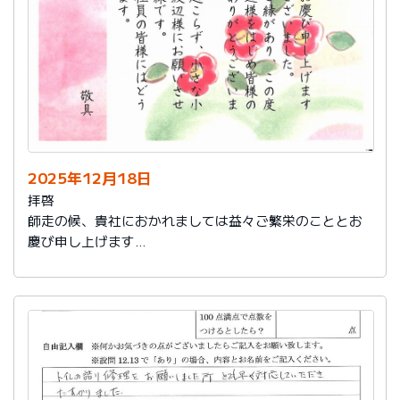
2025年12月18日
拝啓
師走の候、貴社におかれましては益々ご繁栄のこととお
慶び申し上げます
さて、このたびは結構なお品を賜り、誠にありがとうご
ざいました。
また、本日は心のこもったお葉書を受け取りました。ご
縁があり、この度の拙宅のリフォームを御社様にお願い
し、中田様、渡辺様をはじめ皆様のおかげをもちまし
て、毎日快適に暮らしております。ありがとうございま
した。