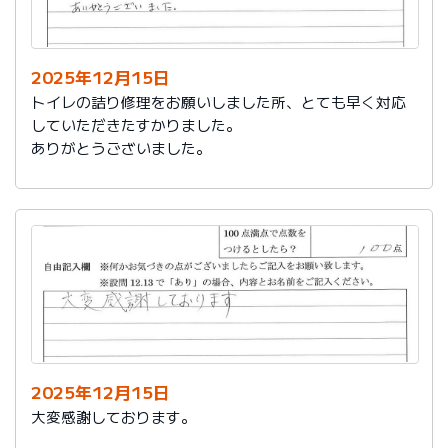
今後は、このような規模の修繕を行うことはおそらく起
こらず、小さな小さな修繕になろうかと思いますが、そ
の折は中田様、渡辺様にお願いさせていただくつもりで
おります。とても素晴らしい社員様です。
2025年12月15日
寒さもひとしお厳しい折でございますので、社長様、社
トイレの詰り修理をお願いしました所、とても早く対応
員の皆様にはどうぞくれぐれもご自愛くださいますよう
していただきたすかりました。
お祈り申し上げます。
ありがとうございました。
略儀ながら書中をもちまして御礼申し上げます。
敬具
2025年12月15日
大変感謝しております。