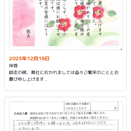
2025年12月18日
拝啓
師走の候、貴社におかれましては益々ご繁栄のこととお
慶び申し上げます
さて、このたびは結構なお品を賜り、誠にありがとうご
ざいました。
また、本日は心のこもったお葉書を受け取りました。ご
縁があり、この度の拙宅のリフォームを御社様にお願い
し、中田様、渡辺様をはじめ皆様のおかげをもちまし
て、毎日快適に暮らしております。ありがとうございま
した。