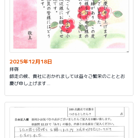
2025年12月18日
拝啓
師走の候、貴社におかれましては益々ご繁栄のこととお
慶び申し上げます
さて、このたびは結構なお品を賜り、誠にありがとうご
ざいました。
また、本日は心のこもったお葉書を受け取りました。ご
縁があり、この度の拙宅のリフォームを御社様にお願い
し、中田様、渡辺様をはじめ皆様のおかげをもちまし
て、毎日快適に暮らしております。ありがとうございま
した。