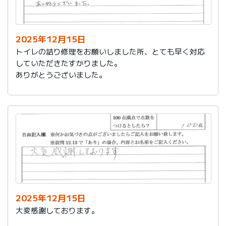
今後は、このような規模の修繕を行うことはおそらく起
こらず、小さな小さな修繕になろうかと思いますが、そ
の折は中田様、渡辺様にお願いさせていただくつもりで
おります。とても素晴らしい社員様です。
2025年12月15日
寒さもひとしお厳しい折でございますので、社長様、社
トイレの詰り修理をお願いしました所、とても早く対応
員の皆様にはどうぞくれぐれもご自愛くださいますよう
していただきたすかりました。
お祈り申し上げます。
ありがとうございました。
略儀ながら書中をもちまして御礼申し上げます。
敬具
2025年12月15日
大変感謝しております。