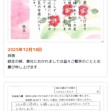
2025年12月18日
拝啓
師走の候、貴社におかれましては益々ご繁栄のこととお
慶び申し上げます
さて、このたびは結構なお品を賜り、誠にありがとうご
ざいました。
また、本日は心のこもったお葉書を受け取りました。ご
縁があり、この度の拙宅のリフォームを御社様にお願い
し、中田様、渡辺様をはじめ皆様のおかげをもちまし
て、毎日快適に暮らしております。ありがとうございま
した。