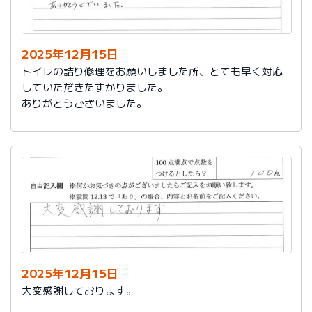
今後は、このような規模の修繕を行うことはおそらく起
こらず、小さな小さな修繕になろうかと思いますが、そ
の折は中田様、渡辺様にお願いさせていただくつもりで
おります。とても素晴らしい社員様です。
2025年12月15日
寒さもひとしお厳しい折でございますので、社長様、社
トイレの詰り修理をお願いしました所、とても早く対応
員の皆様にはどうぞくれぐれもご自愛くださいますよう
していただきたすかりました。
お祈り申し上げます。
ありがとうございました。
略儀ながら書中をもちまして御礼申し上げます。
敬具
2025年12月15日
大変感謝しております。