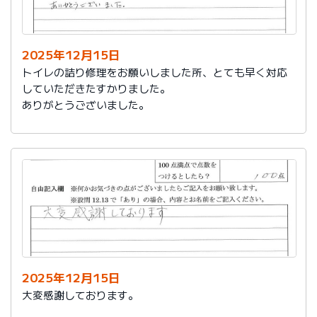
今後は、このような規模の修繕を行うことはおそらく起
こらず、小さな小さな修繕になろうかと思いますが、そ
の折は中田様、渡辺様にお願いさせていただくつもりで
おります。とても素晴らしい社員様です。
2025年12月15日
寒さもひとしお厳しい折でございますので、社長様、社
トイレの詰り修理をお願いしました所、とても早く対応
員の皆様にはどうぞくれぐれもご自愛くださいますよう
していただきたすかりました。
お祈り申し上げます。
ありがとうございました。
略儀ながら書中をもちまして御礼申し上げます。
敬具
2025年12月15日
大変感謝しております。