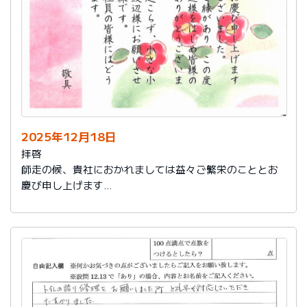
2025年12月18日
拝啓
師走の候、貴社におかれましては益々ご繁栄のこととお
慶び申し上げます
さて、このたびは結構なお品を賜り、誠にありがとうご
ざいました。
また、本日は心のこもったお葉書を受け取りました。ご
縁があり、この度の拙宅のリフォームを御社様にお願い
し、中田様、渡辺様をはじめ皆様のおかげをもちまし
て、毎日快適に暮らしております。ありがとうございま
した。