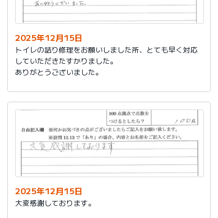
今後は、このような規模の修繕を行うことはおそらく起
こらず、小さな小さな修繕になろうかと思いますが、そ
の折は中田様、渡辺様にお願いさせていただくつもりで
おります。とても素晴らしい社員様です。
2025年12月15日
寒さもひとしお厳しい折でございますので、社長様、社
トイレの詰り修理をお願いしました所、とても早く対応
員の皆様にはどうぞくれぐれもご自愛くださいますよう
していただきたすかりました。
お祈り申し上げます。
ありがとうございました。
略儀ながら書中をもちまして御礼申し上げます。
敬具
2025年12月15日
大変感謝しております。