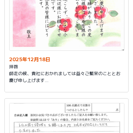
2025年12月18日
拝啓
師走の候、貴社におかれましては益々ご繁栄のこととお
慶び申し上げます
さて、このたびは結構なお品を賜り、誠にありがとうご
ざいました。
また、本日は心のこもったお葉書を受け取りました。ご
縁があり、この度の拙宅のリフォームを御社様にお願い
し、中田様、渡辺様をはじめ皆様のおかげをもちまし
て、毎日快適に暮らしております。ありがとうございま
した。