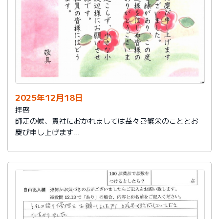
2025年12月18日
拝啓
師走の候、貴社におかれましては益々ご繁栄のこととお
慶び申し上げます
さて、このたびは結構なお品を賜り、誠にありがとうご
ざいました。
また、本日は心のこもったお葉書を受け取りました。ご
縁があり、この度の拙宅のリフォームを御社様にお願い
し、中田様、渡辺様をはじめ皆様のおかげをもちまし
て、毎日快適に暮らしております。ありがとうございま
した。