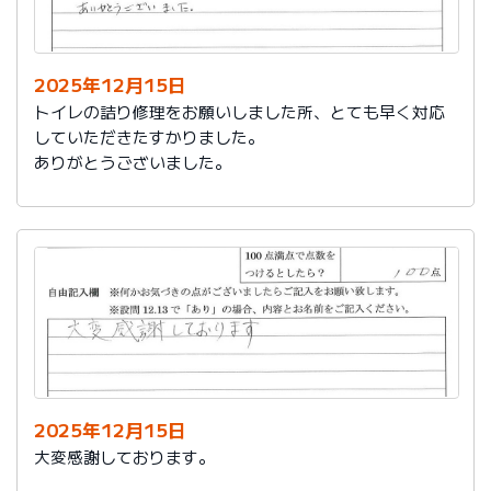
今後は、このような規模の修繕を行うことはおそらく起
こらず、小さな小さな修繕になろうかと思いますが、そ
の折は中田様、渡辺様にお願いさせていただくつもりで
おります。とても素晴らしい社員様です。
2025年12月15日
寒さもひとしお厳しい折でございますので、社長様、社
トイレの詰り修理をお願いしました所、とても早く対応
員の皆様にはどうぞくれぐれもご自愛くださいますよう
していただきたすかりました。
お祈り申し上げます。
ありがとうございました。
略儀ながら書中をもちまして御礼申し上げます。
敬具
2025年12月15日
大変感謝しております。