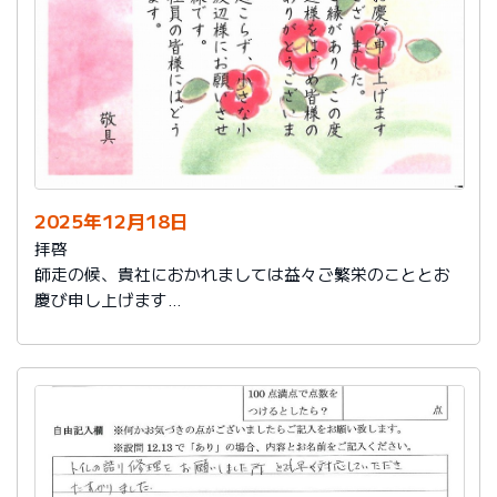
2025年12月18日
拝啓
師走の候、貴社におかれましては益々ご繁栄のこととお
慶び申し上げます
さて、このたびは結構なお品を賜り、誠にありがとうご
ざいました。
また、本日は心のこもったお葉書を受け取りました。ご
縁があり、この度の拙宅のリフォームを御社様にお願い
し、中田様、渡辺様をはじめ皆様のおかげをもちまし
て、毎日快適に暮らしております。ありがとうございま
した。