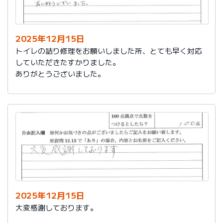
今後は、このような規模の修繕を行うことはおそらく起
こらず、小さな小さな修繕になろうかと思いますが、そ
の折は中田様、渡辺様にお願いさせていただくつもりで
おります。とても素晴らしい社員様です。
2025年12月15日
寒さもひとしお厳しい折でございますので、社長様、社
トイレの詰り修理をお願いしました所、とても早く対応
員の皆様にはどうぞくれぐれもご自愛くださいますよう
していただきたすかりました。
お祈り申し上げます。
ありがとうございました。
略儀ながら書中をもちまして御礼申し上げます。
敬具
2025年12月15日
大変感謝しております。