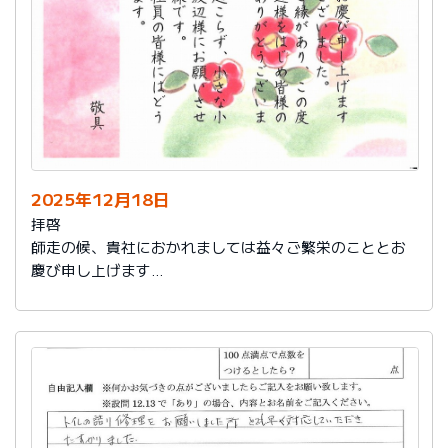
2025年12月18日
拝啓
師走の候、貴社におかれましては益々ご繁栄のこととお
慶び申し上げます
さて、このたびは結構なお品を賜り、誠にありがとうご
ざいました。
また、本日は心のこもったお葉書を受け取りました。ご
縁があり、この度の拙宅のリフォームを御社様にお願い
し、中田様、渡辺様をはじめ皆様のおかげをもちまし
て、毎日快適に暮らしております。ありがとうございま
した。