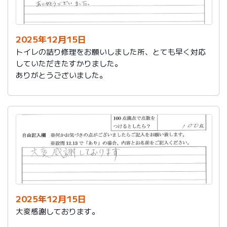
今後は、このような規模の修繕を行うことはおそらく起
こらず、小さな小さな修繕になろうかと思いますが、そ
の折は中田様、渡辺様にお願いさせていただくつもりで
おります。とても素晴らしい社員様です。
2025年12月15日
寒さもひとしお厳しい折でございますので、社長様、社
トイレの詰り修理をお願いしました所、とても早く対応
員の皆様にはどうぞくれぐれもご自愛くださいますよう
していただきたすかりました。
お祈り申し上げます。
ありがとうございました。
略儀ながら書中をもちまして御礼申し上げます。
敬具
2025年12月15日
大変感謝しております。