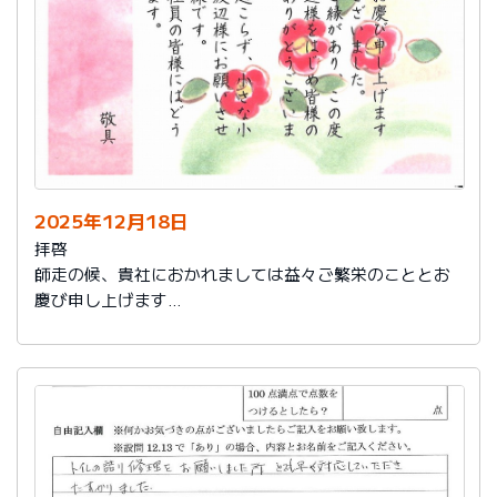
2025年12月18日
拝啓
師走の候、貴社におかれましては益々ご繁栄のこととお
慶び申し上げます
さて、このたびは結構なお品を賜り、誠にありがとうご
ざいました。
また、本日は心のこもったお葉書を受け取りました。ご
縁があり、この度の拙宅のリフォームを御社様にお願い
し、中田様、渡辺様をはじめ皆様のおかげをもちまし
て、毎日快適に暮らしております。ありがとうございま
した。