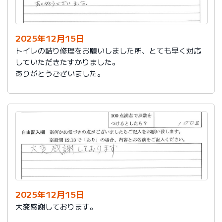
今後は、このような規模の修繕を行うことはおそらく起
こらず、小さな小さな修繕になろうかと思いますが、そ
の折は中田様、渡辺様にお願いさせていただくつもりで
おります。とても素晴らしい社員様です。
2025年12月15日
寒さもひとしお厳しい折でございますので、社長様、社
トイレの詰り修理をお願いしました所、とても早く対応
員の皆様にはどうぞくれぐれもご自愛くださいますよう
していただきたすかりました。
お祈り申し上げます。
ありがとうございました。
略儀ながら書中をもちまして御礼申し上げます。
敬具
2025年12月15日
大変感謝しております。