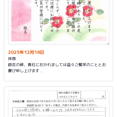
2025年12月18日
拝啓
師走の候、貴社におかれましては益々ご繁栄のこととお
慶び申し上げます
さて、このたびは結構なお品を賜り、誠にありがとうご
ざいました。
また、本日は心のこもったお葉書を受け取りました。ご
縁があり、この度の拙宅のリフォームを御社様にお願い
し、中田様、渡辺様をはじめ皆様のおかげをもちまし
て、毎日快適に暮らしております。ありがとうございま
した。