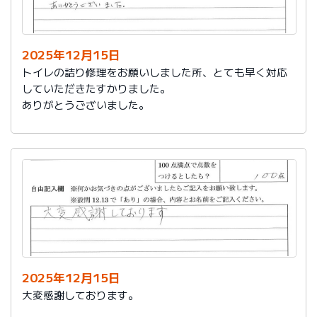
今後は、このような規模の修繕を行うことはおそらく起
こらず、小さな小さな修繕になろうかと思いますが、そ
の折は中田様、渡辺様にお願いさせていただくつもりで
おります。とても素晴らしい社員様です。
2025年12月15日
寒さもひとしお厳しい折でございますので、社長様、社
トイレの詰り修理をお願いしました所、とても早く対応
員の皆様にはどうぞくれぐれもご自愛くださいますよう
していただきたすかりました。
お祈り申し上げます。
ありがとうございました。
略儀ながら書中をもちまして御礼申し上げます。
敬具
2025年12月15日
大変感謝しております。