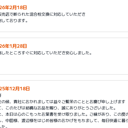
026年2月18日
販売店で断られた混合栓交換に対応していただき
謝しております。
026年1月28日
絡したところすぐに対応していただき安心しました。
25年12月18日
啓
走の候、貴社におかれましては益々ご繁栄のこととお慶び申し上げます
て、このたびは結構なお品を賜り、誠にありがとうございました。
た、本日は心のこもったお葉書を受け取りました。ご縁があり、この度
し、中田様、渡辺様をはじめ皆様のおかげをもちまして、毎日快適に暮
した。