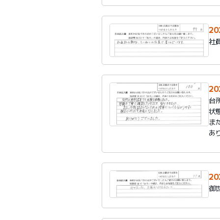
2
社
2
台
状
ま
あ
2
御