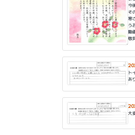
今
そ
寒
う
略
敬
20
ト
あ
20
大