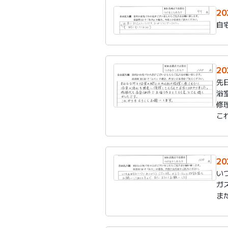
2
自
2
先
浴
修
こ
2
い
ガ
ま