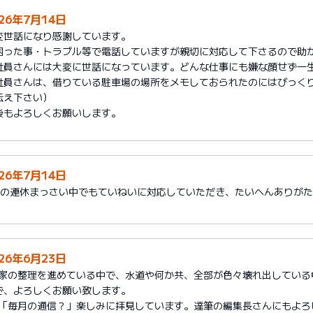
026年7月14日
変世話になり感謝しています。
困った事・トラブル等で電話していますが親切に対応して下さるので助
社員さんには大変に世話になっています。どんな仕事にも嫌な顔せず一
社員さんは、借りている駐車場の場所をメモしておられたのにはびっく
伝え下さい）
後もよろしくお願いします。
026年7月14日
月の連休まっさい中でもていねいに対応していただき、たいへんありが
026年6月23日
1)家の整理を進めている中で、水道や何か共、全部が色々壊れ出してい
で、よろしくお願い致します。
2)「毎月の通信？」楽しみに拝見しています。達筆の編集長さんにもよろ