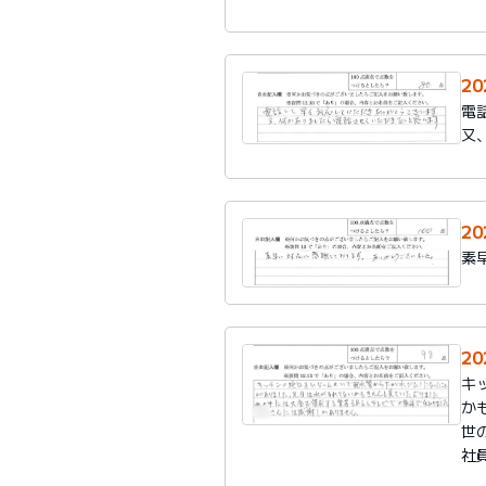
2
電
又
2
素
2
キ
か
世
社