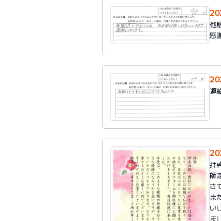
2
他
感
2
連
20
拝
師
さ
ま
い
ま