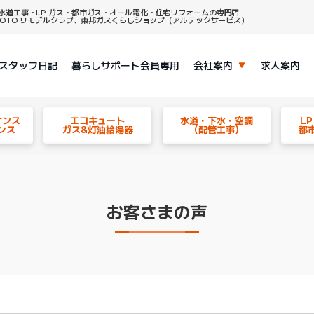
水道工事・LP ガス・都市ガス・オール電化・住宅リフォームの専門店
、TOTO リモデルクラブ、東邦ガスくらしショップ（アルテックサービス）
スタッフ日記
暮らしサポート会員専用
会社案内
求人案内
ナンス
エコキュート
水道・下水・空調
L
ンス
ガス&灯油給湯器
（配管工事）
都
お客さまの声