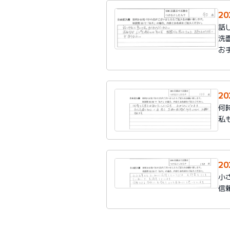
20
話
洗
お
20
何
私
2
小
信