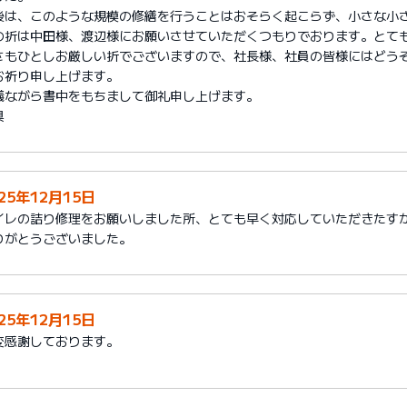
後は、このような規模の修繕を行うことはおそらく起こらず、小さな小
の折は中田様、渡辺様にお願いさせていただくつもりでおります。とて
さもひとしお厳しい折でございますので、社長様、社員の皆様にはどう
お祈り申し上げます。
儀ながら書中をもちまして御礼申し上げます。
具
25年12月15日
イレの詰り修理をお願いしました所、とても早く対応していただきたす
りがとうございました。
25年12月15日
変感謝しております。