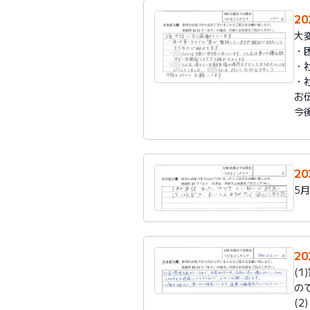
2
大
・
・
・
お
今
2
5
2
(
の
(