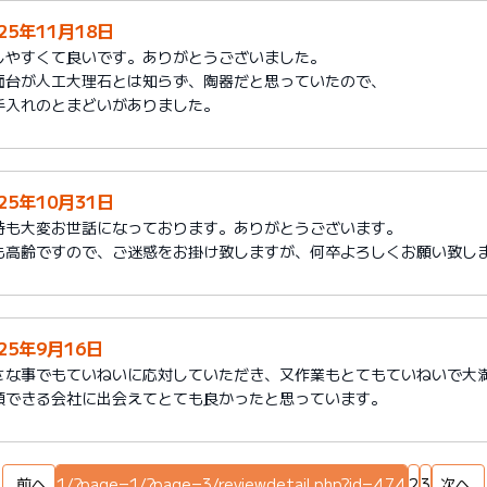
25年11月18日
しやすくて良いです。ありがとうございました。
面台が人工大理石とは知らず、陶器だと思っていたので、
手入れのとまどいがありました。
25年10月31日
時も大変お世話になっております。ありがとうございます。
も高齢ですので、ご迷惑をお掛け致しますが、何卒よろしくお願い致し
025年9月16日
さな事でもていねいに応対していただき、又作業もとてもていねいで大
頼できる会社に出会えてとても良かったと思っています。
前へ
1/?page=1/?page=3/reviewdetail.php?id=474
2
3
次へ