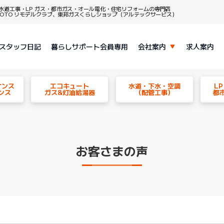
水道工事・LP ガス・都市ガス・オール電化・住宅リフォームの専門店
、TOTO リモデルクラブ、東邦ガスくらしショップ（アルテックサービス）
スタッフ日記
暮らしサポート会員専用
会社案内
求人案内
ナンス
エコキュート
水道・下水・空調
L
ンス
ガス&灯油給湯器
（配管工事）
都
お客さまの声