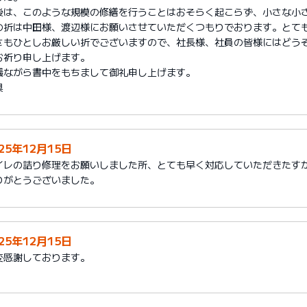
後は、このような規模の修繕を行うことはおそらく起こらず、小さな小
の折は中田様、渡辺様にお願いさせていただくつもりでおります。とて
さもひとしお厳しい折でございますので、社長様、社員の皆様にはどう
お祈り申し上げます。
儀ながら書中をもちまして御礼申し上げます。
具
25年12月15日
イレの詰り修理をお願いしました所、とても早く対応していただきたす
りがとうございました。
25年12月15日
変感謝しております。