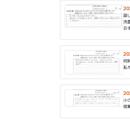
20
話
洗
お
20
何
私
2
小
信