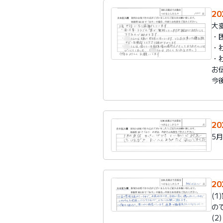
2
大
・
・
・
お
今
2
5
2
(
の
(