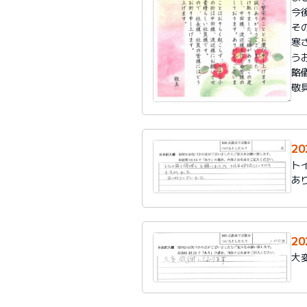
今
そ
寒
う
略
敬
20
ト
あ
20
大