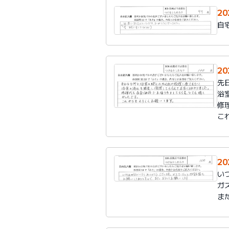
2
自
2
先
浴
修
こ
2
い
ガ
ま