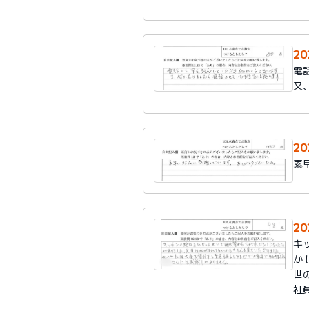
2
電
又
2
素
2
キ
か
世
社