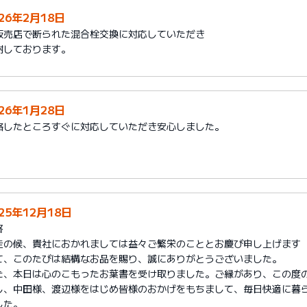
026年2月18日
販売店で断られた混合栓交換に対応していただき
謝しております。
026年1月28日
絡したところすぐに対応していただき安心しました。
25年12月18日
啓
走の候、貴社におかれましては益々ご繁栄のこととお慶び申し上げます
て、このたびは結構なお品を賜り、誠にありがとうございました。
た、本日は心のこもったお葉書を受け取りました。ご縁があり、この度
し、中田様、渡辺様をはじめ皆様のおかげをもちまして、毎日快適に暮
した。