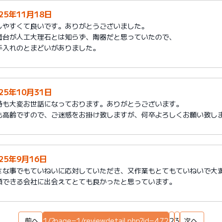
25年11月18日
しやすくて良いです。ありがとうございました。
面台が人工大理石とは知らず、陶器だと思っていたので、
手入れのとまどいがありました。
25年10月31日
時も大変お世話になっております。ありがとうございます。
も高齢ですので、ご迷惑をお掛け致しますが、何卒よろしくお願い致し
025年9月16日
さな事でもていねいに応対していただき、又作業もとてもていねいで大
頼できる会社に出会えてとても良かったと思っています。
前へ
1/?page=1/reviewdetail.php?id=472
2
3
次へ