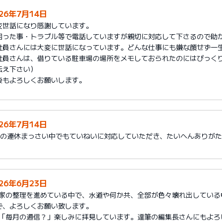
026年7月14日
変世話になり感謝しています。
困った事・トラブル等で電話していますが親切に対応して下さるので助
社員さんには大変に世話になっています。どんな仕事にも嫌な顔せず一
社員さんは、借りている駐車場の場所をメモしておられたのにはびっく
伝え下さい）
後もよろしくお願いします。
026年7月14日
月の連休まっさい中でもていねいに対応していただき、たいへんありが
026年6月23日
1)家の整理を進めている中で、水道や何か共、全部が色々壊れ出してい
で、よろしくお願い致します。
2)「毎月の通信？」楽しみに拝見しています。達筆の編集長さんにもよろ