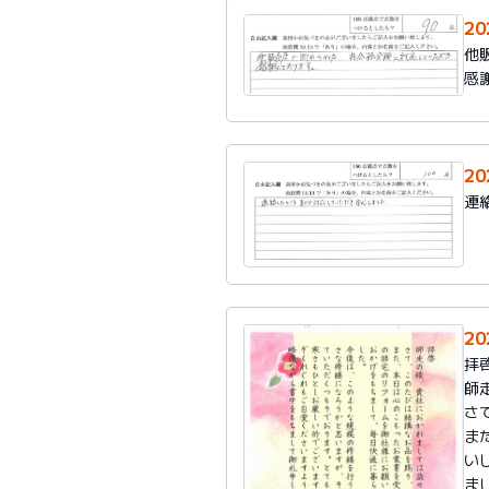
2
他
感
2
連
20
拝
師
さ
ま
い
ま