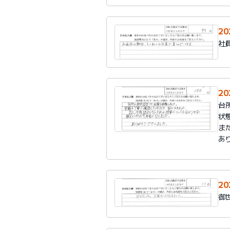
2
社
2
台
状
ま
あ
2
御