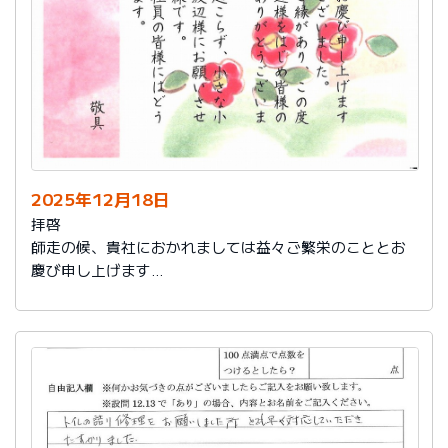
2025年12月18日
拝啓
師走の候、貴社におかれましては益々ご繁栄のこととお
慶び申し上げます
さて、このたびは結構なお品を賜り、誠にありがとうご
ざいました。
また、本日は心のこもったお葉書を受け取りました。ご
縁があり、この度の拙宅のリフォームを御社様にお願い
し、中田様、渡辺様をはじめ皆様のおかげをもちまし
て、毎日快適に暮らしております。ありがとうございま
した。