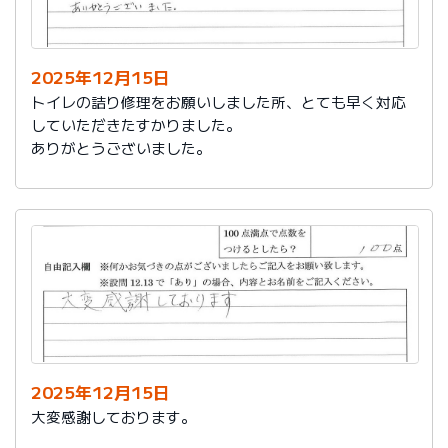
今後は、このような規模の修繕を行うことはおそらく起
こらず、小さな小さな修繕になろうかと思いますが、そ
の折は中田様、渡辺様にお願いさせていただくつもりで
おります。とても素晴らしい社員様です。
2025年12月15日
寒さもひとしお厳しい折でございますので、社長様、社
トイレの詰り修理をお願いしました所、とても早く対応
員の皆様にはどうぞくれぐれもご自愛くださいますよう
していただきたすかりました。
お祈り申し上げます。
ありがとうございました。
略儀ながら書中をもちまして御礼申し上げます。
敬具
2025年12月15日
大変感謝しております。