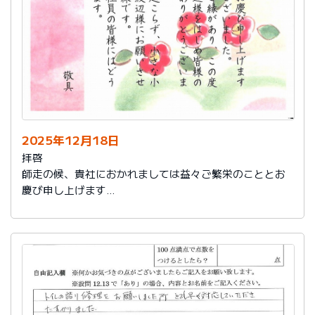
2025年12月18日
拝啓
師走の候、貴社におかれましては益々ご繁栄のこととお
慶び申し上げます
さて、このたびは結構なお品を賜り、誠にありがとうご
ざいました。
また、本日は心のこもったお葉書を受け取りました。ご
縁があり、この度の拙宅のリフォームを御社様にお願い
し、中田様、渡辺様をはじめ皆様のおかげをもちまし
て、毎日快適に暮らしております。ありがとうございま
した。