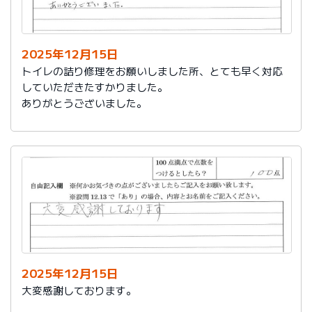
今後は、このような規模の修繕を行うことはおそらく起
こらず、小さな小さな修繕になろうかと思いますが、そ
の折は中田様、渡辺様にお願いさせていただくつもりで
おります。とても素晴らしい社員様です。
2025年12月15日
寒さもひとしお厳しい折でございますので、社長様、社
トイレの詰り修理をお願いしました所、とても早く対応
員の皆様にはどうぞくれぐれもご自愛くださいますよう
していただきたすかりました。
お祈り申し上げます。
ありがとうございました。
略儀ながら書中をもちまして御礼申し上げます。
敬具
2025年12月15日
大変感謝しております。