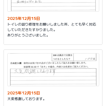
今後は、このような規模の修繕を行うことはおそらく起
こらず、小さな小さな修繕になろうかと思いますが、そ
の折は中田様、渡辺様にお願いさせていただくつもりで
おります。とても素晴らしい社員様です。
2025年12月15日
寒さもひとしお厳しい折でございますので、社長様、社
トイレの詰り修理をお願いしました所、とても早く対応
員の皆様にはどうぞくれぐれもご自愛くださいますよう
していただきたすかりました。
お祈り申し上げます。
ありがとうございました。
略儀ながら書中をもちまして御礼申し上げます。
敬具
2025年12月15日
大変感謝しております。