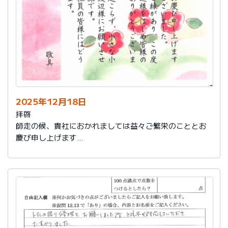
2025年12月18日
拝啓
師走の候、貴社におかれましては益々ご繁栄のこととお
慶び申し上げます
さて、このたびは結構なお品を賜り、誠にありがとうご
ざいました。
また、本日は心のこもったお葉書を受け取りました。ご
縁があり、この度の拙宅のリフォームを御社様にお願い
し、中田様、渡辺様をはじめ皆様のおかげをもちまし
て、毎日快適に暮らしております。ありがとうございま
した。