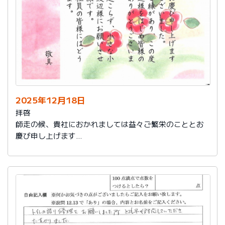
2025年12月18日
拝啓
師走の候、貴社におかれましては益々ご繁栄のこととお
慶び申し上げます
さて、このたびは結構なお品を賜り、誠にありがとうご
ざいました。
また、本日は心のこもったお葉書を受け取りました。ご
縁があり、この度の拙宅のリフォームを御社様にお願い
し、中田様、渡辺様をはじめ皆様のおかげをもちまし
て、毎日快適に暮らしております。ありがとうございま
した。