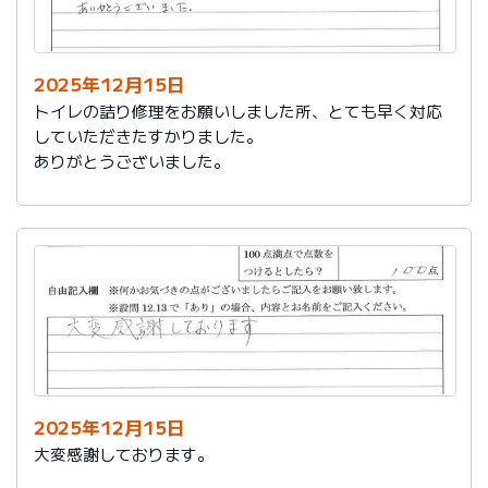
今後は、このような規模の修繕を行うことはおそらく起
こらず、小さな小さな修繕になろうかと思いますが、そ
の折は中田様、渡辺様にお願いさせていただくつもりで
おります。とても素晴らしい社員様です。
2025年12月15日
寒さもひとしお厳しい折でございますので、社長様、社
トイレの詰り修理をお願いしました所、とても早く対応
員の皆様にはどうぞくれぐれもご自愛くださいますよう
していただきたすかりました。
お祈り申し上げます。
ありがとうございました。
略儀ながら書中をもちまして御礼申し上げます。
敬具
2025年12月15日
大変感謝しております。