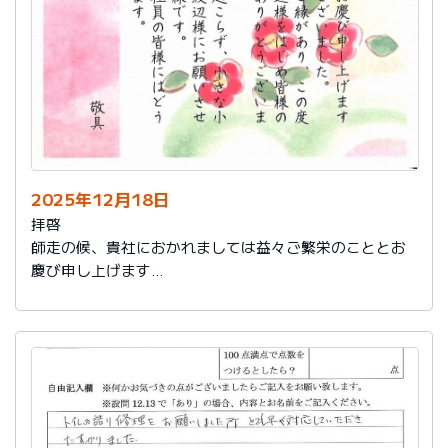
2025年12月18日
拝啓
師走の候、貴社におかれましては益々ご繁栄のこととお
慶び申し上げます
さて、このたびは結構なお品を賜り、誠にありがとうご
ざいました。
また、本日は心のこもったお葉書を受け取りました。ご
縁があり、この度の拙宅のリフォームを御社様にお願い
し、中田様、渡辺様をはじめ皆様のおかげをもちまし
て、毎日快適に暮らしております。ありがとうございま
した。