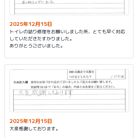
今後は、このような規模の修繕を行うことはおそらく起
こらず、小さな小さな修繕になろうかと思いますが、そ
の折は中田様、渡辺様にお願いさせていただくつもりで
おります。とても素晴らしい社員様です。
2025年12月15日
寒さもひとしお厳しい折でございますので、社長様、社
トイレの詰り修理をお願いしました所、とても早く対応
員の皆様にはどうぞくれぐれもご自愛くださいますよう
していただきたすかりました。
お祈り申し上げます。
ありがとうございました。
略儀ながら書中をもちまして御礼申し上げます。
敬具
2025年12月15日
大変感謝しております。