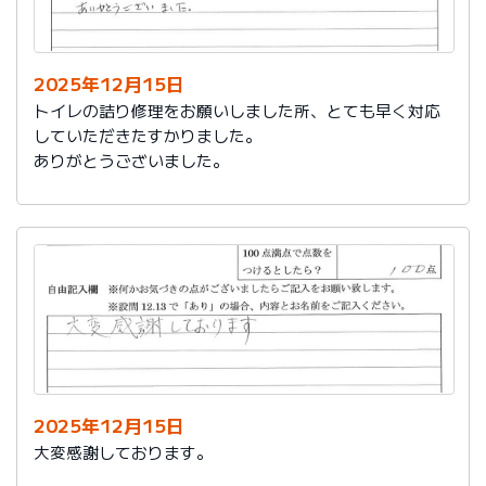
今後は、このような規模の修繕を行うことはおそらく起
こらず、小さな小さな修繕になろうかと思いますが、そ
の折は中田様、渡辺様にお願いさせていただくつもりで
おります。とても素晴らしい社員様です。
2025年12月15日
寒さもひとしお厳しい折でございますので、社長様、社
トイレの詰り修理をお願いしました所、とても早く対応
員の皆様にはどうぞくれぐれもご自愛くださいますよう
していただきたすかりました。
お祈り申し上げます。
ありがとうございました。
略儀ながら書中をもちまして御礼申し上げます。
敬具
2025年12月15日
大変感謝しております。