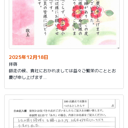
2025年12月18日
拝啓
師走の候、貴社におかれましては益々ご繁栄のこととお
慶び申し上げます
さて、このたびは結構なお品を賜り、誠にありがとうご
ざいました。
また、本日は心のこもったお葉書を受け取りました。ご
縁があり、この度の拙宅のリフォームを御社様にお願い
し、中田様、渡辺様をはじめ皆様のおかげをもちまし
て、毎日快適に暮らしております。ありがとうございま
した。