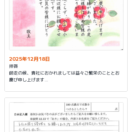
2025年12月18日
拝啓
師走の候、貴社におかれましては益々ご繁栄のこととお
慶び申し上げます
さて、このたびは結構なお品を賜り、誠にありがとうご
ざいました。
また、本日は心のこもったお葉書を受け取りました。ご
縁があり、この度の拙宅のリフォームを御社様にお願い
し、中田様、渡辺様をはじめ皆様のおかげをもちまし
て、毎日快適に暮らしております。ありがとうございま
した。