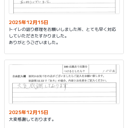
今後は、このような規模の修繕を行うことはおそらく起
こらず、小さな小さな修繕になろうかと思いますが、そ
の折は中田様、渡辺様にお願いさせていただくつもりで
おります。とても素晴らしい社員様です。
2025年12月15日
寒さもひとしお厳しい折でございますので、社長様、社
トイレの詰り修理をお願いしました所、とても早く対応
員の皆様にはどうぞくれぐれもご自愛くださいますよう
していただきたすかりました。
お祈り申し上げます。
ありがとうございました。
略儀ながら書中をもちまして御礼申し上げます。
敬具
2025年12月15日
大変感謝しております。