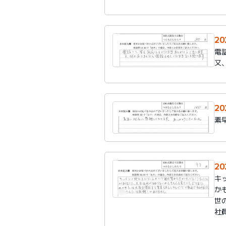
2
電
又
2
素
2
キ
か
世
社