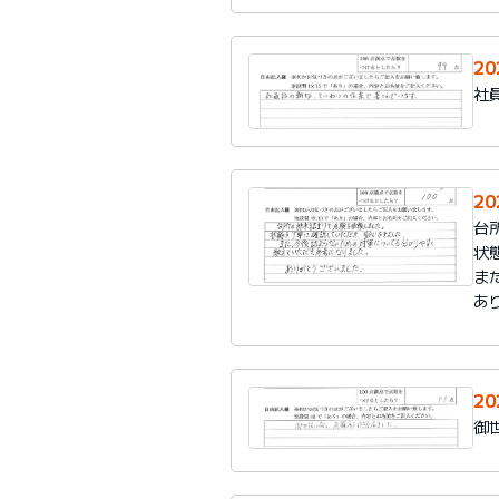
2
社
2
台
状
ま
あ
2
御