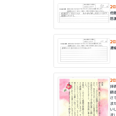
2
他
感
2
連
20
拝
師
さ
ま
い
ま