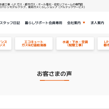
水道工事・LP ガス・都市ガス・オール電化・住宅リフォームの専門店
、TOTO リモデルクラブ、東邦ガスくらしショップ（アルテックサービス）
スタッフ日記
暮らしサポート会員専用
会社案内
求人案内
ナンス
エコキュート
水道・下水・空調
L
ンス
ガス&灯油給湯器
（配管工事）
都
お客さまの声