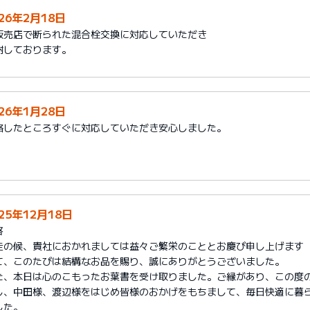
026年2月18日
販売店で断られた混合栓交換に対応していただき
謝しております。
026年1月28日
絡したところすぐに対応していただき安心しました。
25年12月18日
啓
走の候、貴社におかれましては益々ご繁栄のこととお慶び申し上げます
て、このたびは結構なお品を賜り、誠にありがとうございました。
た、本日は心のこもったお葉書を受け取りました。ご縁があり、この度
し、中田様、渡辺様をはじめ皆様のおかげをもちまして、毎日快適に暮
した。