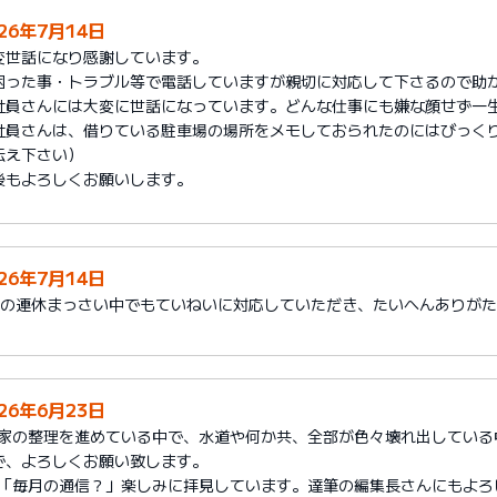
026年7月14日
変世話になり感謝しています。
困った事・トラブル等で電話していますが親切に対応して下さるので助
社員さんには大変に世話になっています。どんな仕事にも嫌な顔せず一
社員さんは、借りている駐車場の場所をメモしておられたのにはびっく
伝え下さい）
後もよろしくお願いします。
026年7月14日
月の連休まっさい中でもていねいに対応していただき、たいへんありが
026年6月23日
1)家の整理を進めている中で、水道や何か共、全部が色々壊れ出してい
で、よろしくお願い致します。
2)「毎月の通信？」楽しみに拝見しています。達筆の編集長さんにもよろ