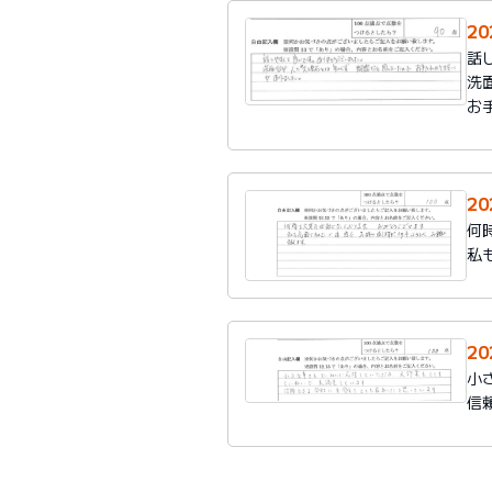
20
話
洗
お
20
何
私
2
小
信