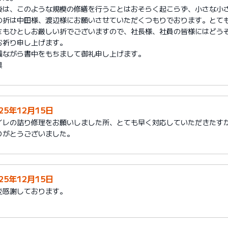
後は、このような規模の修繕を行うことはおそらく起こらず、小さな小
の折は中田様、渡辺様にお願いさせていただくつもりでおります。とて
さもひとしお厳しい折でございますので、社長様、社員の皆様にはどう
お祈り申し上げます。
儀ながら書中をもちまして御礼申し上げます。
具
25年12月15日
イレの詰り修理をお願いしました所、とても早く対応していただきたす
りがとうございました。
25年12月15日
変感謝しております。