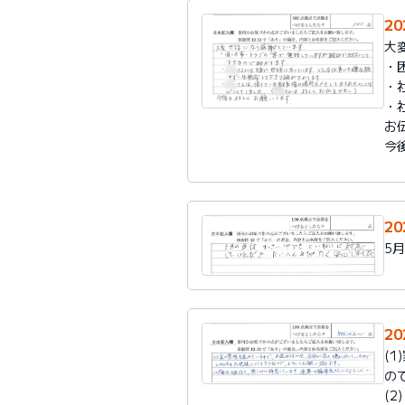
2
大
・
・
・
お
今
2
5
2
(
の
(