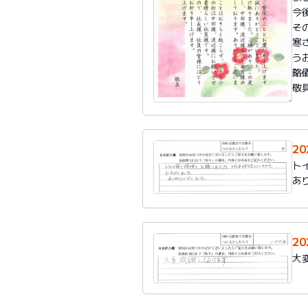
今
そ
寒
う
略
敬
20
ト
あ
20
大