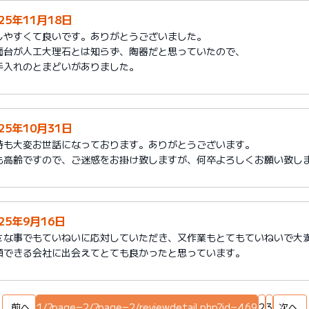
25年11月18日
しやすくて良いです。ありがとうございました。
面台が人工大理石とは知らず、陶器だと思っていたので、
手入れのとまどいがありました。
25年10月31日
時も大変お世話になっております。ありがとうございます。
も高齢ですので、ご迷惑をお掛け致しますが、何卒よろしくお願い致し
025年9月16日
さな事でもていねいに応対していただき、又作業もとてもていねいで大
頼できる会社に出会えてとても良かったと思っています。
前へ
1/?page=2/?page=2/reviewdetail.php?id=469
2
3
次へ