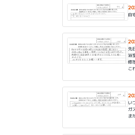
2
自
2
先
浴
修
こ
2
い
ガ
ま