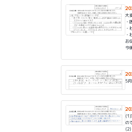
2
大
・
・
・
お
今
2
5
2
(
の
(