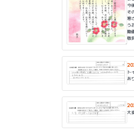
今
そ
寒
う
略
敬
20
ト
あ
20
大