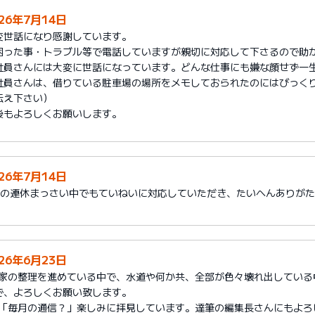
026年7月14日
変世話になり感謝しています。
困った事・トラブル等で電話していますが親切に対応して下さるので助
社員さんには大変に世話になっています。どんな仕事にも嫌な顔せず一
社員さんは、借りている駐車場の場所をメモしておられたのにはびっく
伝え下さい）
後もよろしくお願いします。
026年7月14日
月の連休まっさい中でもていねいに対応していただき、たいへんありが
026年6月23日
1)家の整理を進めている中で、水道や何か共、全部が色々壊れ出してい
で、よろしくお願い致します。
2)「毎月の通信？」楽しみに拝見しています。達筆の編集長さんにもよろ