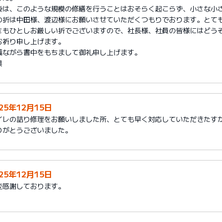
後は、このような規模の修繕を行うことはおそらく起こらず、小さな小
の折は中田様、渡辺様にお願いさせていただくつもりでおります。とて
さもひとしお厳しい折でございますので、社長様、社員の皆様にはどう
お祈り申し上げます。
儀ながら書中をもちまして御礼申し上げます。
具
25年12月15日
イレの詰り修理をお願いしました所、とても早く対応していただきたす
りがとうございました。
25年12月15日
変感謝しております。