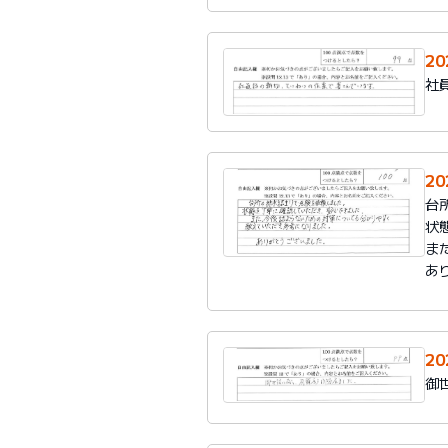
2
社
2
台
状
ま
あ
2
御