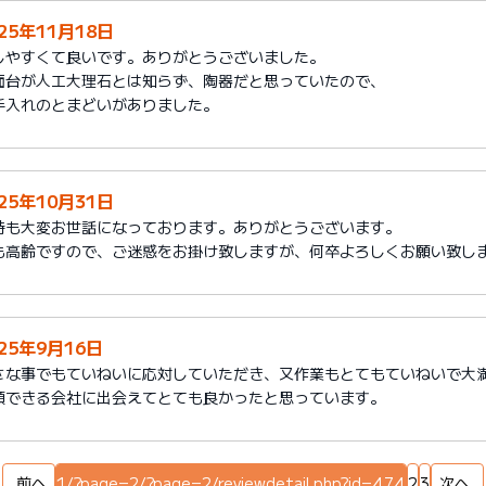
25年11月18日
しやすくて良いです。ありがとうございました。
面台が人工大理石とは知らず、陶器だと思っていたので、
手入れのとまどいがありました。
25年10月31日
時も大変お世話になっております。ありがとうございます。
も高齢ですので、ご迷惑をお掛け致しますが、何卒よろしくお願い致し
025年9月16日
さな事でもていねいに応対していただき、又作業もとてもていねいで大
頼できる会社に出会えてとても良かったと思っています。
前へ
1/?page=2/?page=2/reviewdetail.php?id=474
2
3
次へ