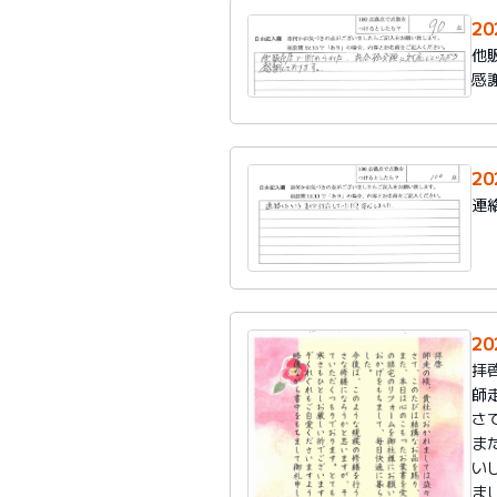
2
他
感
2
連
20
拝
師
さ
ま
い
ま