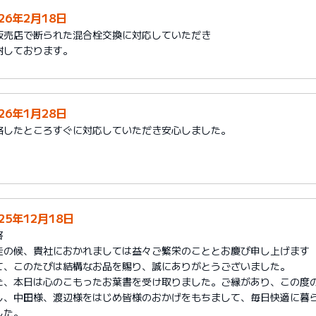
026年2月18日
販売店で断られた混合栓交換に対応していただき
謝しております。
026年1月28日
絡したところすぐに対応していただき安心しました。
25年12月18日
啓
走の候、貴社におかれましては益々ご繁栄のこととお慶び申し上げます
て、このたびは結構なお品を賜り、誠にありがとうございました。
た、本日は心のこもったお葉書を受け取りました。ご縁があり、この度
し、中田様、渡辺様をはじめ皆様のおかげをもちまして、毎日快適に暮
した。