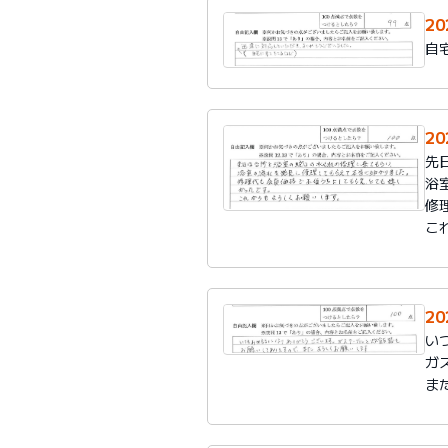
2
自
2
先
浴
修
こ
2
い
ガ
ま