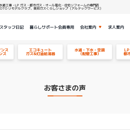
水道工事・LP ガス・都市ガス・オール電化・住宅リフォームの専門店
、TOTO リモデルクラブ、東邦ガスくらしショップ（アルテックサービス）
スタッフ日記
暮らしサポート会員専用
会社案内
求人案内
ナンス
エコキュート
水道・下水・空調
L
ンス
ガス&灯油給湯器
（配管工事）
都
お客さまの声