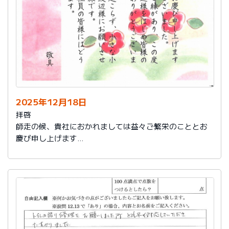
2025年12月18日
拝啓
師走の候、貴社におかれましては益々ご繁栄のこととお
慶び申し上げます
さて、このたびは結構なお品を賜り、誠にありがとうご
ざいました。
また、本日は心のこもったお葉書を受け取りました。ご
縁があり、この度の拙宅のリフォームを御社様にお願い
し、中田様、渡辺様をはじめ皆様のおかげをもちまし
て、毎日快適に暮らしております。ありがとうございま
した。