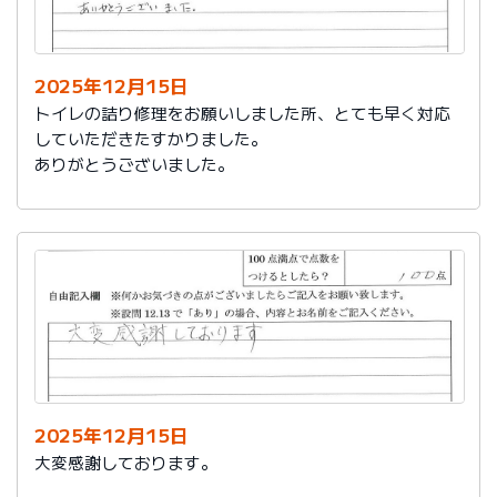
今後は、このような規模の修繕を行うことはおそらく起
こらず、小さな小さな修繕になろうかと思いますが、そ
の折は中田様、渡辺様にお願いさせていただくつもりで
おります。とても素晴らしい社員様です。
2025年12月15日
寒さもひとしお厳しい折でございますので、社長様、社
トイレの詰り修理をお願いしました所、とても早く対応
員の皆様にはどうぞくれぐれもご自愛くださいますよう
していただきたすかりました。
お祈り申し上げます。
ありがとうございました。
略儀ながら書中をもちまして御礼申し上げます。
敬具
2025年12月15日
大変感謝しております。