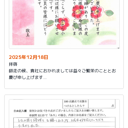
2025年12月18日
拝啓
師走の候、貴社におかれましては益々ご繁栄のこととお
慶び申し上げます
さて、このたびは結構なお品を賜り、誠にありがとうご
ざいました。
また、本日は心のこもったお葉書を受け取りました。ご
縁があり、この度の拙宅のリフォームを御社様にお願い
し、中田様、渡辺様をはじめ皆様のおかげをもちまし
て、毎日快適に暮らしております。ありがとうございま
した。