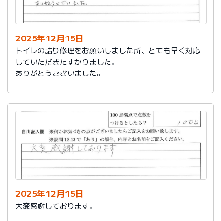
今後は、このような規模の修繕を行うことはおそらく起
こらず、小さな小さな修繕になろうかと思いますが、そ
の折は中田様、渡辺様にお願いさせていただくつもりで
おります。とても素晴らしい社員様です。
2025年12月15日
寒さもひとしお厳しい折でございますので、社長様、社
トイレの詰り修理をお願いしました所、とても早く対応
員の皆様にはどうぞくれぐれもご自愛くださいますよう
していただきたすかりました。
お祈り申し上げます。
ありがとうございました。
略儀ながら書中をもちまして御礼申し上げます。
敬具
2025年12月15日
大変感謝しております。