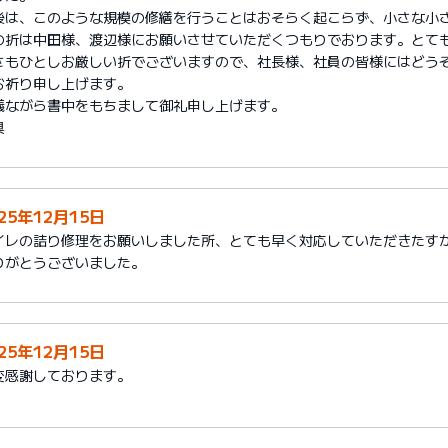
後は、このような規模の修繕を行うことはおそらく起こらず、小さな小
の折は中田様、渡辺様にお願いさせていただくつもりでおります。とて
さもひとしお厳しい折でございますので、社長様、社員の皆様にはどう
お祈り申し上げます。
儀ながら書中をもちまして御礼申し上げます。
具
25年12月15日
イレの詰り修理をお願いしました所、とても早く対応していただきたす
りがとうございました。
25年12月15日
変感謝しております。