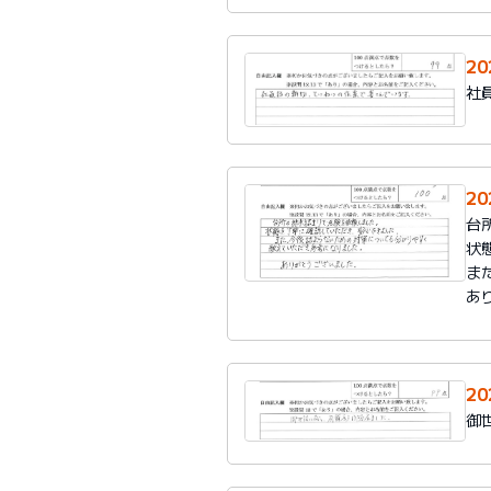
2
社
2
台
状
ま
あ
2
御