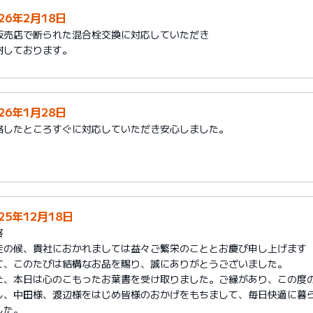
026年2月18日
販売店で断られた混合栓交換に対応していただき
謝しております。
026年1月28日
絡したところすぐに対応していただき安心しました。
25年12月18日
啓
走の候、貴社におかれましては益々ご繁栄のこととお慶び申し上げます
て、このたびは結構なお品を賜り、誠にありがとうございました。
た、本日は心のこもったお葉書を受け取りました。ご縁があり、この度
し、中田様、渡辺様をはじめ皆様のおかげをもちまして、毎日快適に暮
した。