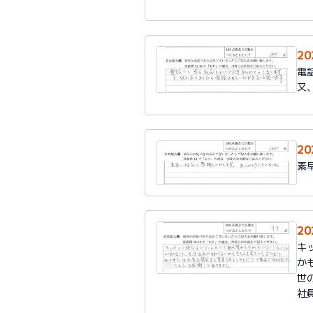
2
電
又
2
素
2
キ
か
世
社