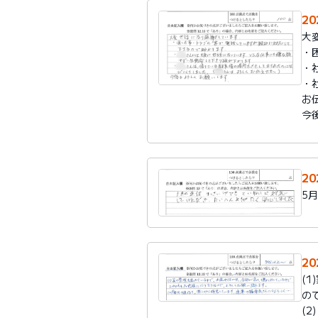
2
大
・
・
・
お
今
2
5
2
(
の
(