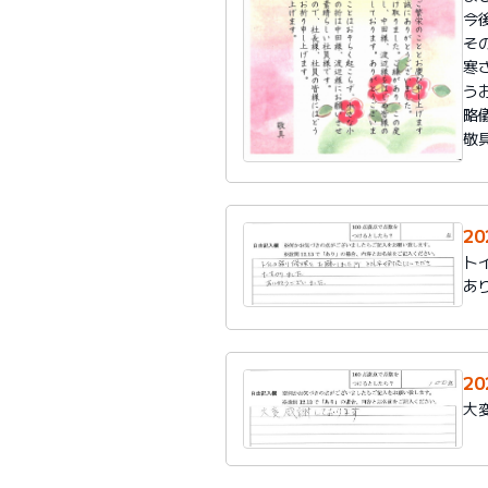
今
そ
寒
う
略
敬
20
ト
あ
20
大