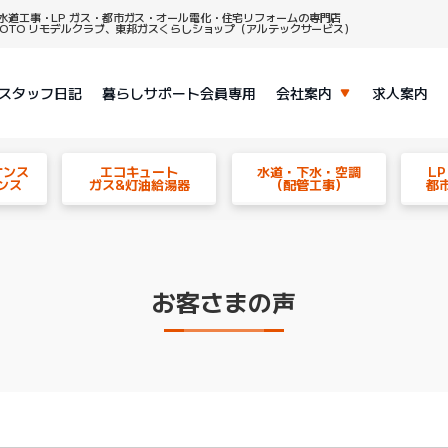
水道工事・LP ガス・都市ガス・オール電化・住宅リフォームの専門店
、TOTO リモデルクラブ、東邦ガスくらしショップ（アルテックサービス）
スタッフ日記
暮らしサポート会員専用
会社案内
求人案内
ナンス
エコキュート
水道・下水・空調
L
ンス
ガス&灯油給湯器
（配管工事）
都
お客さまの声