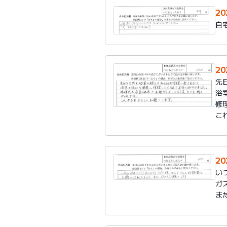
2
自
2
先
浴
修
こ
2
い
ガ
ま