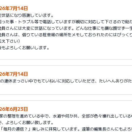
026年7月14日
変世話になり感謝しています。
困った事・トラブル等で電話していますが親切に対応して下さるので助
社員さんには大変に世話になっています。どんな仕事にも嫌な顔せず一
社員さんは、借りている駐車場の場所をメモしておられたのにはびっく
伝え下さい）
後もよろしくお願いします。
026年7月14日
月の連休まっさい中でもていねいに対応していただき、たいへんありが
026年6月23日
1)家の整理を進めている中で、水道や何か共、全部が色々壊れ出してい
で、よろしくお願い致します。
2)「毎月の通信？」楽しみに拝見しています。達筆の編集長さんにもよろ