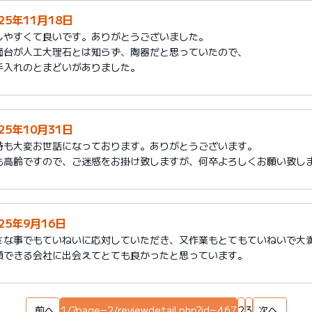
25年11月18日
しやすくて良いです。ありがとうございました。
面台が人工大理石とは知らず、陶器だと思っていたので、
手入れのとまどいがありました。
25年10月31日
時も大変お世話になっております。ありがとうございます。
も高齢ですので、ご迷惑をお掛け致しますが、何卒よろしくお願い致し
025年9月16日
さな事でもていねいに応対していただき、又作業もとてもていねいで大
頼できる会社に出会えてとても良かったと思っています。
前へ
1/?page=2/reviewdetail.php?id=467
2
3
次へ