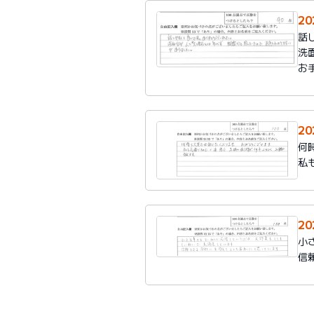
20
話
洗
お
20
何
私
2
小
信