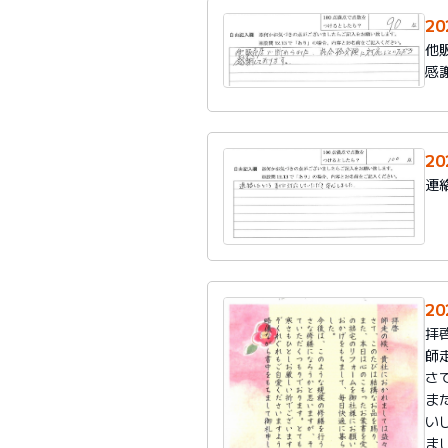
2
他
感
2
連
20
拝
師
さ
ま
い
ま