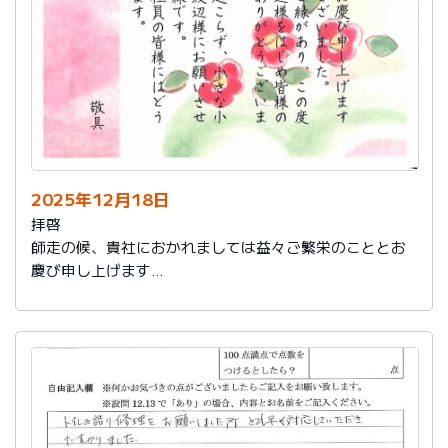
2025年12月18日
拝啓
師走の候、貴社におかれましては益々ご繁栄のこととお
慶び申し上げます
さて、このたびは結構なお品を賜り、誠にありがとうご
ざいました。
また、本日は心のこもったお葉書を受け取りました。ご
縁があり、この度の拙宅のリフォームを御社様にお願い
し、中田様、渡辺様をはじめ皆様のおかげをもちまし
て、毎日快適に暮らしております。ありがとうございま
した。