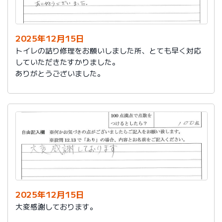
今後は、このような規模の修繕を行うことはおそらく起
こらず、小さな小さな修繕になろうかと思いますが、そ
の折は中田様、渡辺様にお願いさせていただくつもりで
おります。とても素晴らしい社員様です。
2025年12月15日
寒さもひとしお厳しい折でございますので、社長様、社
トイレの詰り修理をお願いしました所、とても早く対応
員の皆様にはどうぞくれぐれもご自愛くださいますよう
していただきたすかりました。
お祈り申し上げます。
ありがとうございました。
略儀ながら書中をもちまして御礼申し上げます。
敬具
2025年12月15日
大変感謝しております。