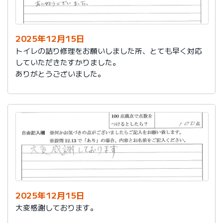
今後は、このような規模の修繕を行うことはおそらく起
こらず、小さな小さな修繕になろうかと思いますが、そ
の折は中田様、渡辺様にお願いさせていただくつもりで
おります。とても素晴らしい社員様です。
2025年12月15日
寒さもひとしお厳しい折でございますので、社長様、社
トイレの詰り修理をお願いしました所、とても早く対応
員の皆様にはどうぞくれぐれもご自愛くださいますよう
していただきたすかりました。
お祈り申し上げます。
ありがとうございました。
略儀ながら書中をもちまして御礼申し上げます。
敬具
2025年12月15日
大変感謝しております。