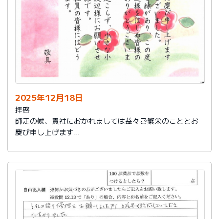
2025年12月18日
拝啓
師走の候、貴社におかれましては益々ご繁栄のこととお
慶び申し上げます
さて、このたびは結構なお品を賜り、誠にありがとうご
ざいました。
また、本日は心のこもったお葉書を受け取りました。ご
縁があり、この度の拙宅のリフォームを御社様にお願い
し、中田様、渡辺様をはじめ皆様のおかげをもちまし
て、毎日快適に暮らしております。ありがとうございま
した。