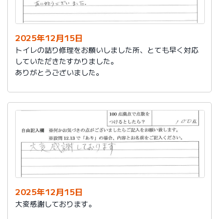
今後は、このような規模の修繕を行うことはおそらく起
こらず、小さな小さな修繕になろうかと思いますが、そ
の折は中田様、渡辺様にお願いさせていただくつもりで
おります。とても素晴らしい社員様です。
2025年12月15日
寒さもひとしお厳しい折でございますので、社長様、社
トイレの詰り修理をお願いしました所、とても早く対応
員の皆様にはどうぞくれぐれもご自愛くださいますよう
していただきたすかりました。
お祈り申し上げます。
ありがとうございました。
略儀ながら書中をもちまして御礼申し上げます。
敬具
2025年12月15日
大変感謝しております。