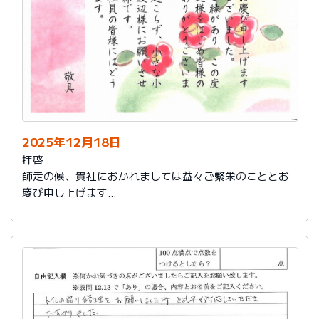
2025年12月18日
拝啓
師走の候、貴社におかれましては益々ご繁栄のこととお
慶び申し上げます
さて、このたびは結構なお品を賜り、誠にありがとうご
ざいました。
また、本日は心のこもったお葉書を受け取りました。ご
縁があり、この度の拙宅のリフォームを御社様にお願い
し、中田様、渡辺様をはじめ皆様のおかげをもちまし
て、毎日快適に暮らしております。ありがとうございま
した。