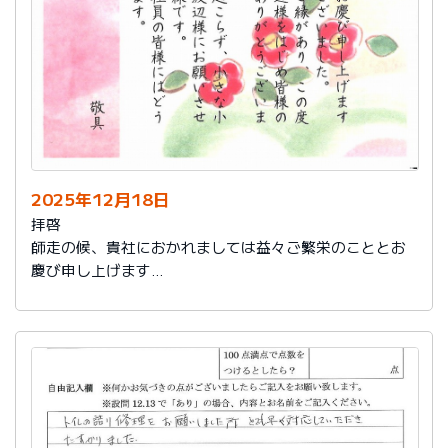
2025年12月18日
拝啓
師走の候、貴社におかれましては益々ご繁栄のこととお
慶び申し上げます
さて、このたびは結構なお品を賜り、誠にありがとうご
ざいました。
また、本日は心のこもったお葉書を受け取りました。ご
縁があり、この度の拙宅のリフォームを御社様にお願い
し、中田様、渡辺様をはじめ皆様のおかげをもちまし
て、毎日快適に暮らしております。ありがとうございま
した。