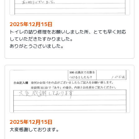
今後は、このような規模の修繕を行うことはおそらく起
こらず、小さな小さな修繕になろうかと思いますが、そ
の折は中田様、渡辺様にお願いさせていただくつもりで
おります。とても素晴らしい社員様です。
2025年12月15日
寒さもひとしお厳しい折でございますので、社長様、社
トイレの詰り修理をお願いしました所、とても早く対応
員の皆様にはどうぞくれぐれもご自愛くださいますよう
していただきたすかりました。
お祈り申し上げます。
ありがとうございました。
略儀ながら書中をもちまして御礼申し上げます。
敬具
2025年12月15日
大変感謝しております。