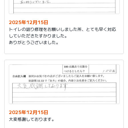
今後は、このような規模の修繕を行うことはおそらく起
こらず、小さな小さな修繕になろうかと思いますが、そ
の折は中田様、渡辺様にお願いさせていただくつもりで
おります。とても素晴らしい社員様です。
2025年12月15日
寒さもひとしお厳しい折でございますので、社長様、社
トイレの詰り修理をお願いしました所、とても早く対応
員の皆様にはどうぞくれぐれもご自愛くださいますよう
していただきたすかりました。
お祈り申し上げます。
ありがとうございました。
略儀ながら書中をもちまして御礼申し上げます。
敬具
2025年12月15日
大変感謝しております。