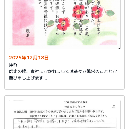
2025年12月18日
拝啓
師走の候、貴社におかれましては益々ご繁栄のこととお
慶び申し上げます
さて、このたびは結構なお品を賜り、誠にありがとうご
ざいました。
また、本日は心のこもったお葉書を受け取りました。ご
縁があり、この度の拙宅のリフォームを御社様にお願い
し、中田様、渡辺様をはじめ皆様のおかげをもちまし
て、毎日快適に暮らしております。ありがとうございま
した。