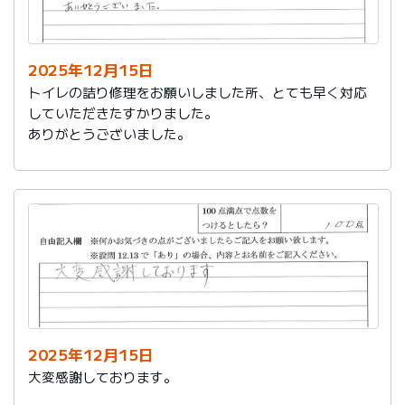
今後は、このような規模の修繕を行うことはおそらく起
こらず、小さな小さな修繕になろうかと思いますが、そ
の折は中田様、渡辺様にお願いさせていただくつもりで
おります。とても素晴らしい社員様です。
2025年12月15日
寒さもひとしお厳しい折でございますので、社長様、社
トイレの詰り修理をお願いしました所、とても早く対応
員の皆様にはどうぞくれぐれもご自愛くださいますよう
していただきたすかりました。
お祈り申し上げます。
ありがとうございました。
略儀ながら書中をもちまして御礼申し上げます。
敬具
2025年12月15日
大変感謝しております。