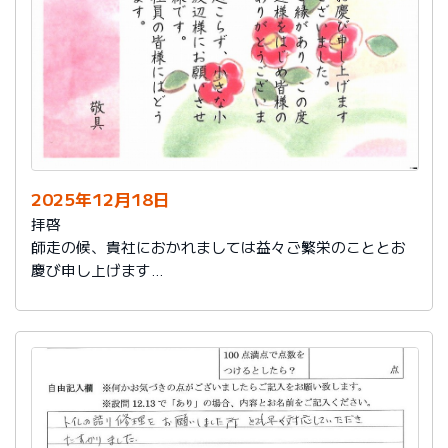
2025年12月18日
拝啓
師走の候、貴社におかれましては益々ご繁栄のこととお
慶び申し上げます
さて、このたびは結構なお品を賜り、誠にありがとうご
ざいました。
また、本日は心のこもったお葉書を受け取りました。ご
縁があり、この度の拙宅のリフォームを御社様にお願い
し、中田様、渡辺様をはじめ皆様のおかげをもちまし
て、毎日快適に暮らしております。ありがとうございま
した。