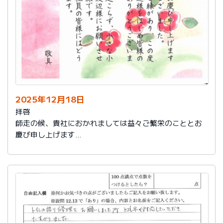
2025年12月18日
拝啓
師走の候、貴社におかれましては益々ご繁栄のこととお
慶び申し上げます
さて、このたびは結構なお品を賜り、誠にありがとうご
ざいました。
また、本日は心のこもったお葉書を受け取りました。ご
縁があり、この度の拙宅のリフォームを御社様にお願い
し、中田様、渡辺様をはじめ皆様のおかげをもちまし
て、毎日快適に暮らしております。ありがとうございま
した。