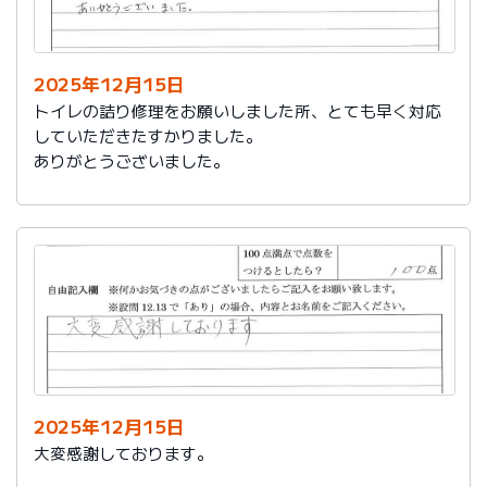
今後は、このような規模の修繕を行うことはおそらく起
こらず、小さな小さな修繕になろうかと思いますが、そ
の折は中田様、渡辺様にお願いさせていただくつもりで
おります。とても素晴らしい社員様です。
2025年12月15日
寒さもひとしお厳しい折でございますので、社長様、社
トイレの詰り修理をお願いしました所、とても早く対応
員の皆様にはどうぞくれぐれもご自愛くださいますよう
していただきたすかりました。
お祈り申し上げます。
ありがとうございました。
略儀ながら書中をもちまして御礼申し上げます。
敬具
2025年12月15日
大変感謝しております。