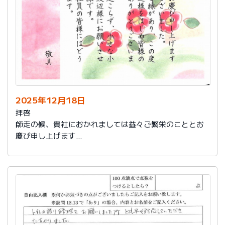
2025年12月18日
拝啓
師走の候、貴社におかれましては益々ご繁栄のこととお
慶び申し上げます
さて、このたびは結構なお品を賜り、誠にありがとうご
ざいました。
また、本日は心のこもったお葉書を受け取りました。ご
縁があり、この度の拙宅のリフォームを御社様にお願い
し、中田様、渡辺様をはじめ皆様のおかげをもちまし
て、毎日快適に暮らしております。ありがとうございま
した。