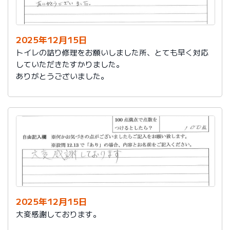
今後は、このような規模の修繕を行うことはおそらく起
こらず、小さな小さな修繕になろうかと思いますが、そ
の折は中田様、渡辺様にお願いさせていただくつもりで
おります。とても素晴らしい社員様です。
2025年12月15日
寒さもひとしお厳しい折でございますので、社長様、社
トイレの詰り修理をお願いしました所、とても早く対応
員の皆様にはどうぞくれぐれもご自愛くださいますよう
していただきたすかりました。
お祈り申し上げます。
ありがとうございました。
略儀ながら書中をもちまして御礼申し上げます。
敬具
2025年12月15日
大変感謝しております。