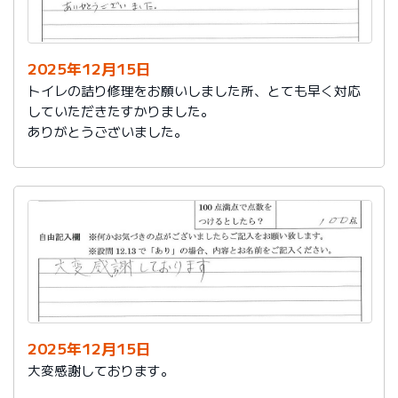
今後は、このような規模の修繕を行うことはおそらく起
こらず、小さな小さな修繕になろうかと思いますが、そ
の折は中田様、渡辺様にお願いさせていただくつもりで
おります。とても素晴らしい社員様です。
2025年12月15日
寒さもひとしお厳しい折でございますので、社長様、社
トイレの詰り修理をお願いしました所、とても早く対応
員の皆様にはどうぞくれぐれもご自愛くださいますよう
していただきたすかりました。
お祈り申し上げます。
ありがとうございました。
略儀ながら書中をもちまして御礼申し上げます。
敬具
2025年12月15日
大変感謝しております。