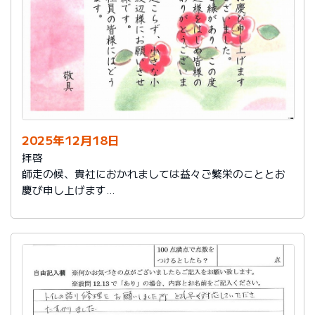
2025年12月18日
拝啓
師走の候、貴社におかれましては益々ご繁栄のこととお
慶び申し上げます
さて、このたびは結構なお品を賜り、誠にありがとうご
ざいました。
また、本日は心のこもったお葉書を受け取りました。ご
縁があり、この度の拙宅のリフォームを御社様にお願い
し、中田様、渡辺様をはじめ皆様のおかげをもちまし
て、毎日快適に暮らしております。ありがとうございま
した。