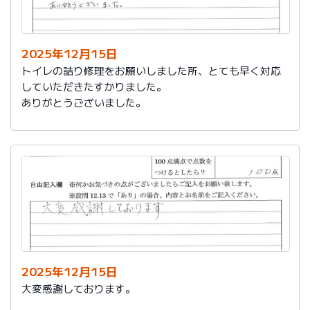
今後は、このような規模の修繕を行うことはおそらく起
こらず、小さな小さな修繕になろうかと思いますが、そ
の折は中田様、渡辺様にお願いさせていただくつもりで
おります。とても素晴らしい社員様です。
2025年12月15日
寒さもひとしお厳しい折でございますので、社長様、社
トイレの詰り修理をお願いしました所、とても早く対応
員の皆様にはどうぞくれぐれもご自愛くださいますよう
していただきたすかりました。
お祈り申し上げます。
ありがとうございました。
略儀ながら書中をもちまして御礼申し上げます。
敬具
2025年12月15日
大変感謝しております。