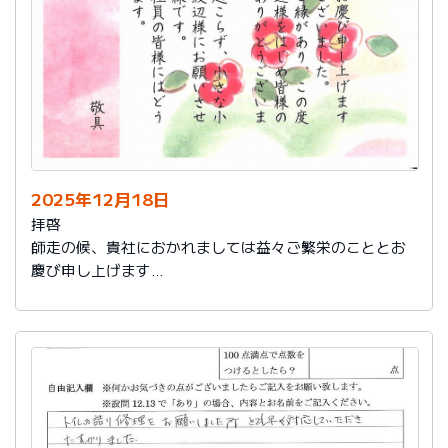
2025年12月18日
拝啓
師走の候、貴社におかれましては益々ご繁栄のこととお
慶び申し上げます
さて、このたびは結構なお品を賜り、誠にありがとうご
ざいました。
また、本日は心のこもったお葉書を受け取りました。ご
縁があり、この度の拙宅のリフォームを御社様にお願い
し、中田様、渡辺様をはじめ皆様のおかげをもちまし
て、毎日快適に暮らしております。ありがとうございま
した。