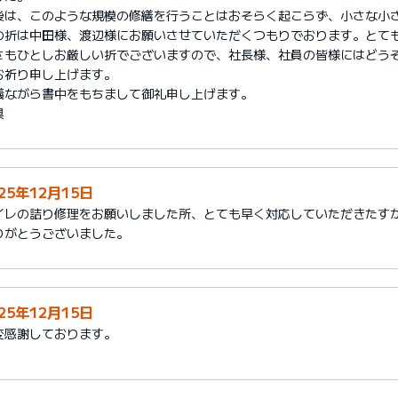
後は、このような規模の修繕を行うことはおそらく起こらず、小さな小
の折は中田様、渡辺様にお願いさせていただくつもりでおります。とて
さもひとしお厳しい折でございますので、社長様、社員の皆様にはどう
お祈り申し上げます。
儀ながら書中をもちまして御礼申し上げます。
具
25年12月15日
イレの詰り修理をお願いしました所、とても早く対応していただきたす
りがとうございました。
25年12月15日
変感謝しております。