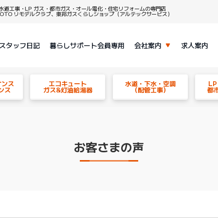
水道工事・LP ガス・都市ガス・オール電化・住宅リフォームの専門店
、TOTO リモデルクラブ、東邦ガスくらしショップ（アルテックサービス）
スタッフ日記
暮らしサポート会員専用
会社案内
求人案内
ナンス
エコキュート
水道・下水・空調
L
ンス
ガス&灯油給湯器
（配管工事）
都
お客さまの声