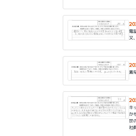
2
電
又
2
素
2
キ
か
世
社