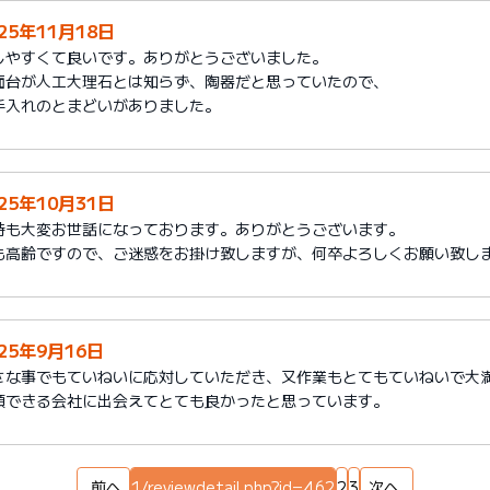
25年11月18日
しやすくて良いです。ありがとうございました。
面台が人工大理石とは知らず、陶器だと思っていたので、
手入れのとまどいがありました。
25年10月31日
時も大変お世話になっております。ありがとうございます。
も高齢ですので、ご迷惑をお掛け致しますが、何卒よろしくお願い致し
025年9月16日
さな事でもていねいに応対していただき、又作業もとてもていねいで大
頼できる会社に出会えてとても良かったと思っています。
前へ
1/reviewdetail.php?id=462
2
3
次へ