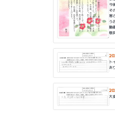
今
そ
寒
う
略
敬
20
ト
あ
20
大