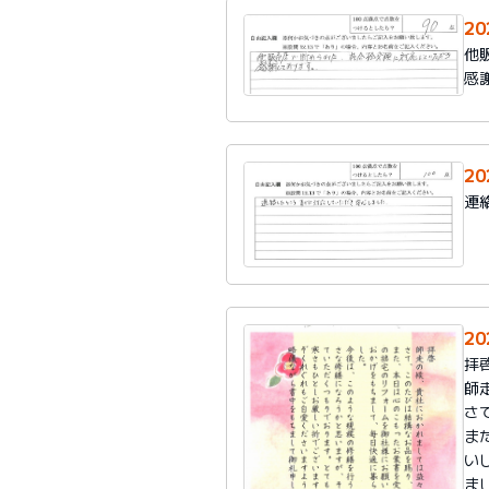
2
他
感
2
連
20
拝
師
さ
ま
い
ま