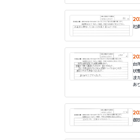
2
社
2
台
状
ま
あ
2
御