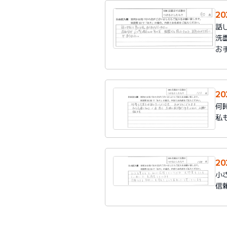
20
話
洗
お
20
何
私
2
小
信