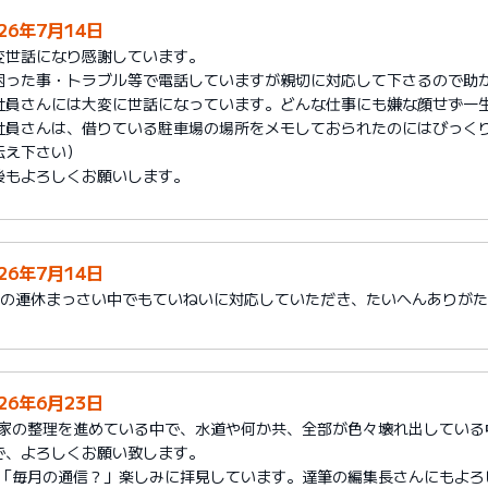
026年7月14日
変世話になり感謝しています。
困った事・トラブル等で電話していますが親切に対応して下さるので助
社員さんには大変に世話になっています。どんな仕事にも嫌な顔せず一
社員さんは、借りている駐車場の場所をメモしておられたのにはびっく
伝え下さい）
後もよろしくお願いします。
026年7月14日
月の連休まっさい中でもていねいに対応していただき、たいへんありが
026年6月23日
1)家の整理を進めている中で、水道や何か共、全部が色々壊れ出してい
で、よろしくお願い致します。
2)「毎月の通信？」楽しみに拝見しています。達筆の編集長さんにもよろ