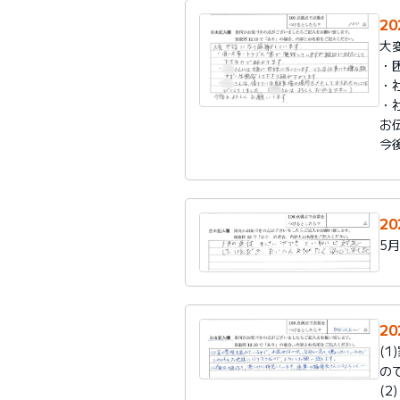
2
大
・
・
・
お
今
2
5
2
(
の
(