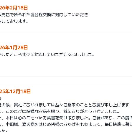
026年2月18日
販売店で断られた混合栓交換に対応していただき
謝しております。
026年1月28日
絡したところすぐに対応していただき安心しました。
25年12月18日
啓
走の候、貴社におかれましては益々ご繁栄のこととお慶び申し上げます
て、このたびは結構なお品を賜り、誠にありがとうございました。
た、本日は心のこもったお葉書を受け取りました。ご縁があり、この度
し、中田様、渡辺様をはじめ皆様のおかげをもちまして、毎日快適に暮
した。