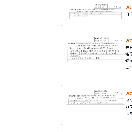
2
自
2
先
浴
修
こ
2
い
ガ
ま