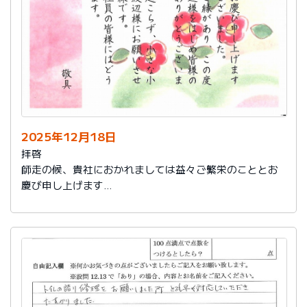
2025年12月18日
拝啓
師走の候、貴社におかれましては益々ご繁栄のこととお
慶び申し上げます
さて、このたびは結構なお品を賜り、誠にありがとうご
ざいました。
また、本日は心のこもったお葉書を受け取りました。ご
縁があり、この度の拙宅のリフォームを御社様にお願い
し、中田様、渡辺様をはじめ皆様のおかげをもちまし
て、毎日快適に暮らしております。ありがとうございま
した。