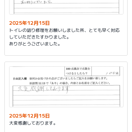
今後は、このような規模の修繕を行うことはおそらく起
こらず、小さな小さな修繕になろうかと思いますが、そ
の折は中田様、渡辺様にお願いさせていただくつもりで
おります。とても素晴らしい社員様です。
2025年12月15日
寒さもひとしお厳しい折でございますので、社長様、社
トイレの詰り修理をお願いしました所、とても早く対応
員の皆様にはどうぞくれぐれもご自愛くださいますよう
していただきたすかりました。
お祈り申し上げます。
ありがとうございました。
略儀ながら書中をもちまして御礼申し上げます。
敬具
2025年12月15日
大変感謝しております。