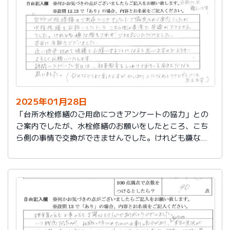
切に使う事が出来ました。新しいコンロも長～くきれい
に使いたいです。杉山さん、ありがとうございました。
又、何かあった時はよろしくお願いしますネ
2025年01月28日
「台所水栓修繕のご用命につきアンケートの協力」との
ご案内でしたが、水栓修繕のお願いをしたところ、こち
ら側の事情で交換ができませんでした。けれども嫌な顔
もされずご対応いただけました。
本当に有難うございました。
近い将来、改めて修繕をお願いすることになると思いま
すので、どうぞよろしくお願いいたします。
訪問いただいた当日は、社員教育をしっかりされている
会社だなと思いました。（DXなどとよく聞きますが、や
っぱり人だなぁとアナログ人には思えます）