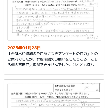
切に使う事が出来ました。新しいコンロも長～くきれい
に使いたいです。杉山さん、ありがとうございました。
又、何かあった時はよろしくお願いしますネ
2025年01月28日
「台所水栓修繕のご用命につきアンケートの協力」との
ご案内でしたが、水栓修繕のお願いをしたところ、こち
ら側の事情で交換ができませんでした。けれども嫌な顔
もされずご対応いただけました。
本当に有難うございました。
近い将来、改めて修繕をお願いすることになると思いま
すので、どうぞよろしくお願いいたします。
訪問いただいた当日は、社員教育をしっかりされている
会社だなと思いました。（DXなどとよく聞きますが、や
っぱり人だなぁとアナログ人には思えます）