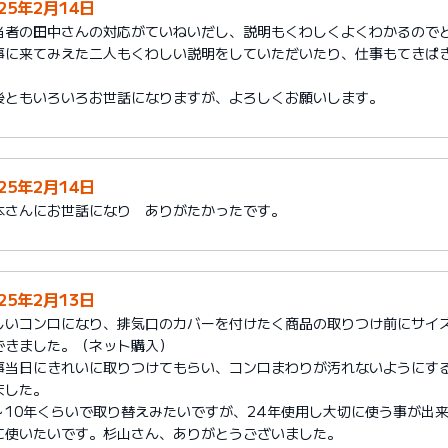
025年2月14日
当者の田中さんの対応がていねいだし、説明もくわしくよくわかるので
事に来てみえた二人もくわしい説明をしていただいたり、仕事もてきぱ
。
後ともいろいろお世話になりますが、よろしくお願いします。
025年2月14日
本さんにお世話になり ありがたかったです。
025年2月13日
しいコンロになり、排気口のカバーを付けたく商品の取りつけ前にサイ
できました。（ネット購入）
事当日にきれいに取りつけてもらい、コンロまわりが汚れないようにす
ました。
～10年くらいで取り替えみたいですが、24年使用し大切に使う事が出
に使いたいです。杉山さん、ありがとうございました。