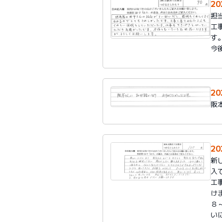
2
担
工
す
今
2
阪
2
新
入
工
け
８
い