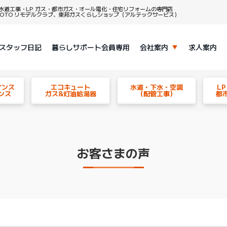
水道工事・LP ガス・都市ガス・オール電化・住宅リフォームの専門店
、TOTO リモデルクラブ、東邦ガスくらしショップ（アルテックサービス）
スタッフ日記
暮らしサポート会員専用
会社案内
求人案内
ナンス
エコキュート
水道・下水・空調
L
ンス
ガス&灯油給湯器
（配管工事）
都
お客さまの声