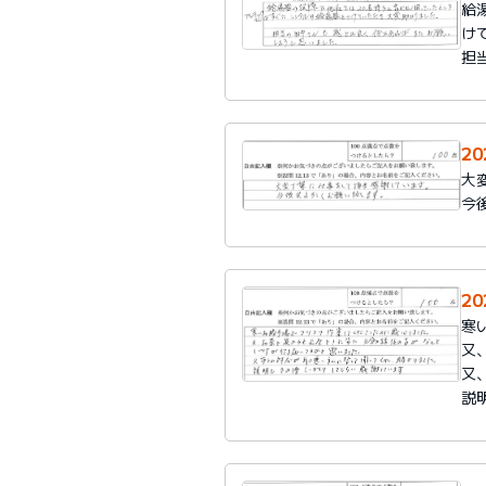
給
け
担
2
大
今
2
寒
又
又
説