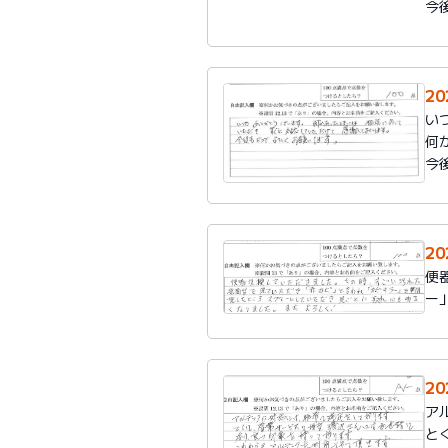
今
2
い
何
今
2
便
ー
2
ア
と