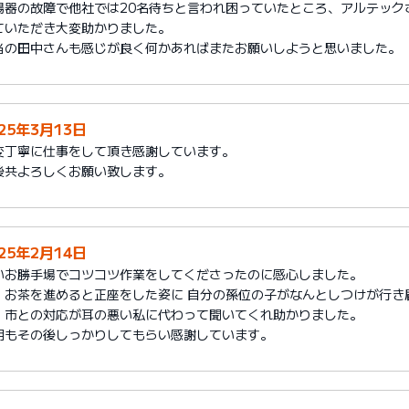
湯器の故障で他社では20名待ちと言われ困っていたところ、アルテック
ていただき大変助かりました。
当の田中さんも感じが良く何かあればまたお願いしようと思いました。
025年3月13日
変丁寧に仕事をして頂き感謝しています。
後共よろしくお願い致します。
025年2月14日
いお勝手場でコツコツ作業をしてくださったのに感心しました。
、お茶を進めると正座をした姿に 自分の孫位の子がなんとしつけが行き
、市との対応が耳の悪い私に代わって聞いてくれ助かりました。
明もその後しっかりしてもらい感謝しています。