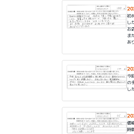
2
初
し
お
ま
あ
2
今
の
し
2
価
時