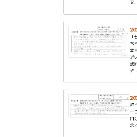
又
20
「
ち
本
近
訪
や
20
担
一
自
念