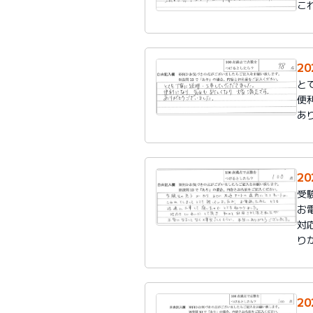
こ
2
と
便
あ
2
受
お
対
り
2