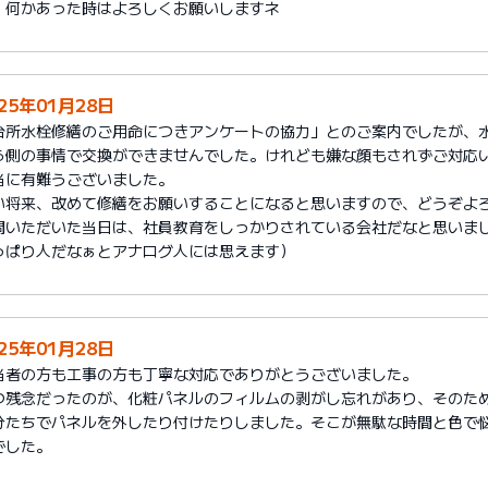
、何かあった時はよろしくお願いしますネ
25年01月28日
台所水栓修繕のご用命につきアンケートの協力」とのご案内でしたが、
ら側の事情で交換ができませんでした。けれども嫌な顔もされずご対応
当に有難うございました。
い将来、改めて修繕をお願いすることになると思いますので、どうぞよ
問いただいた当日は、社員教育をしっかりされている会社だなと思いまし
っぱり人だなぁとアナログ人には思えます）
25年01月28日
当者の方も工事の方も丁寧な対応でありがとうございました。
つ残念だったのが、化粧パネルのフィルムの剥がし忘れがあり、そのた
分たちでパネルを外したり付けたりしました。そこが無駄な時間と色で
でした。