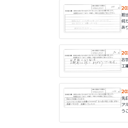
2
担
何
あ
2
お
工
2
先
ア
う