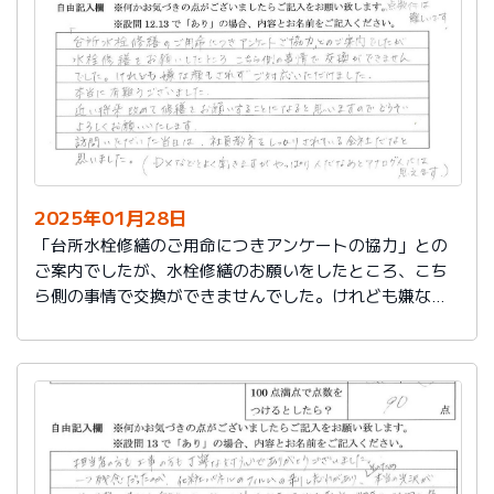
切に使う事が出来ました。新しいコンロも長～くきれい
に使いたいです。杉山さん、ありがとうございました。
又、何かあった時はよろしくお願いしますネ
2025年01月28日
「台所水栓修繕のご用命につきアンケートの協力」との
ご案内でしたが、水栓修繕のお願いをしたところ、こち
ら側の事情で交換ができませんでした。けれども嫌な顔
もされずご対応いただけました。
本当に有難うございました。
近い将来、改めて修繕をお願いすることになると思いま
すので、どうぞよろしくお願いいたします。
訪問いただいた当日は、社員教育をしっかりされている
会社だなと思いました。（DXなどとよく聞きますが、や
っぱり人だなぁとアナログ人には思えます）