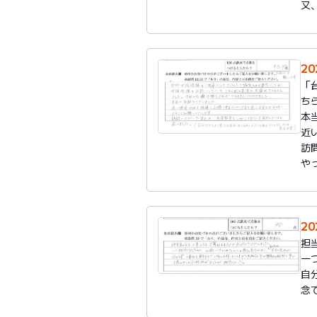
又
20
「
ち
本
近
訪
や
20
担
一
自
念