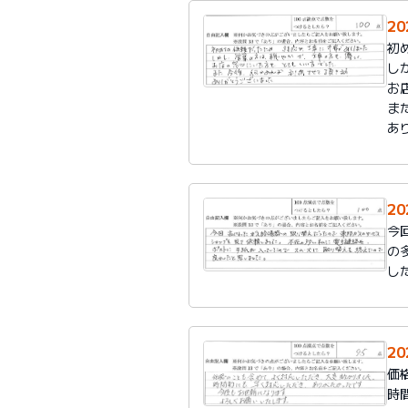
2
初
し
お
ま
あ
2
今
の
し
2
価
時