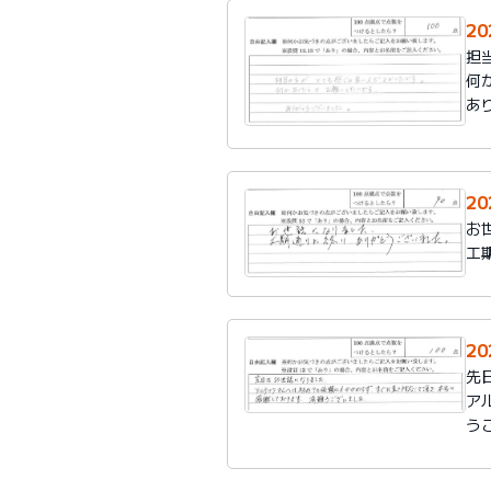
2
担
何
あ
2
お
工
2
先
ア
う