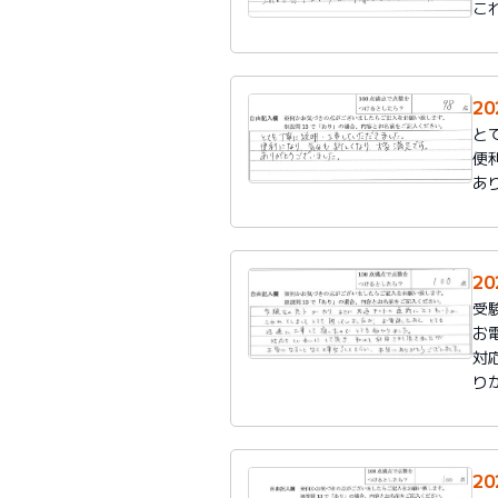
こ
2
と
便
あ
2
受
お
対
り
2