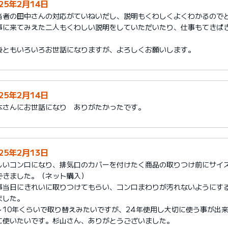
025年2月14日
当者の田中さんの対応がていねいだし、説明もくわしくよくわかるので
事に来てみえた二人もくわしい説明をしていただいたり、仕事もてきぱ
。
後ともいろいろお世話になりますが、よろしくお願いします。
025年2月14日
本さんにお世話になり ありがたかったです。
025年2月13日
しいコンロになり、排気口のカバーを付けたく商品の取りつけ前にサイ
できました。（ネット購入）
事当日にきれいに取りつけてもらい、コンロまわりが汚れないようにす
ました。
～10年くらいで取り替えみたいですが、24年使用し大切に使う事が出
に使いたいです。杉山さん、ありがとうございました。