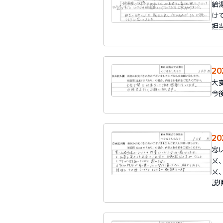
給
け
担
2
大
今
2
寒
又
又
説