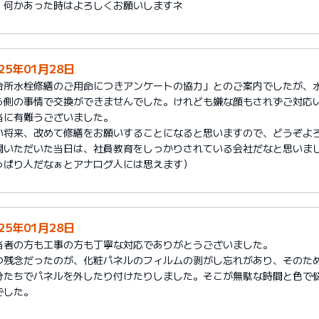
、何かあった時はよろしくお願いしますネ
25年01月28日
台所水栓修繕のご用命につきアンケートの協力」とのご案内でしたが、
ら側の事情で交換ができませんでした。けれども嫌な顔もされずご対応
当に有難うございました。
い将来、改めて修繕をお願いすることになると思いますので、どうぞよ
問いただいた当日は、社員教育をしっかりされている会社だなと思いまし
っぱり人だなぁとアナログ人には思えます）
25年01月28日
当者の方も工事の方も丁寧な対応でありがとうございました。
つ残念だったのが、化粧パネルのフィルムの剥がし忘れがあり、そのた
分たちでパネルを外したり付けたりしました。そこが無駄な時間と色で
でした。