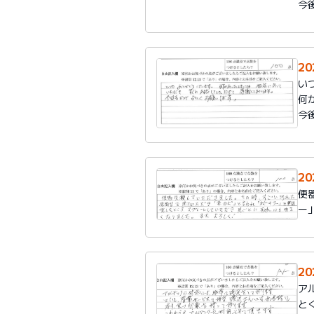
今
2
い
何
今
2
便
ー
2
ア
と