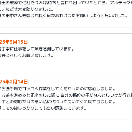
湯器の故障で他社では20名待ちと言われ困っていたところ、アルテック
ていただき大変助かりました。
当の田中さんも感じが良く何かあればまたお願いしようと思いました。
025年3月13日
変丁寧に仕事をして頂き感謝しています。
後共よろしくお願い致します。
025年2月14日
いお勝手場でコツコツ作業をしてくださったのに感心しました。
、お茶を進めると正座をした姿に 自分の孫位の子がなんとしつけが行き
、市との対応が耳の悪い私に代わって聞いてくれ助かりました。
明もその後しっかりしてもらい感謝しています。