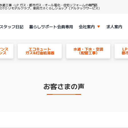
水道工事・LP ガス・都市ガス・オール電化・住宅リフォームの専門店
、TOTO リモデルクラブ、東邦ガスくらしショップ（アルテックサービス）
スタッフ日記
暮らしサポート会員専用
会社案内
求人案内
ナンス
エコキュート
水道・下水・空調
L
ンス
ガス&灯油給湯器
（配管工事）
都
お客さまの声