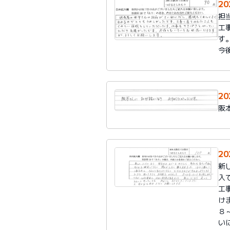
2
担
工
す
今
2
阪
2
新
入
工
け
８
い