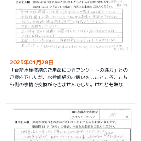
切に使う事が出来ました。新しいコンロも長～くきれい
に使いたいです。杉山さん、ありがとうございました。
又、何かあった時はよろしくお願いしますネ
2025年01月28日
「台所水栓修繕のご用命につきアンケートの協力」との
ご案内でしたが、水栓修繕のお願いをしたところ、こち
ら側の事情で交換ができませんでした。けれども嫌な顔
もされずご対応いただけました。
本当に有難うございました。
近い将来、改めて修繕をお願いすることになると思いま
すので、どうぞよろしくお願いいたします。
訪問いただいた当日は、社員教育をしっかりされている
会社だなと思いました。（DXなどとよく聞きますが、や
っぱり人だなぁとアナログ人には思えます）