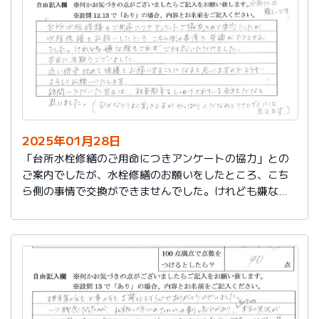
切に使う事が出来ました。新しいコンロも長～くきれい
に使いたいです。杉山さん、ありがとうございました。
又、何かあった時はよろしくお願いしますネ
2025年01月28日
「台所水栓修繕のご用命につきアンケートの協力」との
ご案内でしたが、水栓修繕のお願いをしたところ、こち
ら側の事情で交換ができませんでした。けれども嫌な顔
もされずご対応いただけました。
本当に有難うございました。
近い将来、改めて修繕をお願いすることになると思いま
すので、どうぞよろしくお願いいたします。
訪問いただいた当日は、社員教育をしっかりされている
会社だなと思いました。（DXなどとよく聞きますが、や
っぱり人だなぁとアナログ人には思えます）