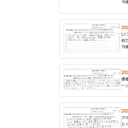
今
2
い
何
今
2
便
ー
2
ア
と