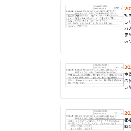
2
初
し
お
ま
あ
2
今
の
し
2
価
時