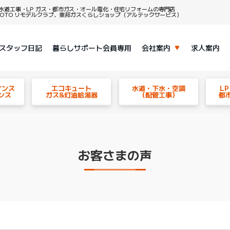
水道工事・LP ガス・都市ガス・オール電化・住宅リフォームの専門店
、TOTO リモデルクラブ、東邦ガスくらしショップ（アルテックサービス）
スタッフ日記
暮らしサポート会員専用
会社案内
求人案内
ナンス
エコキュート
水道・下水・空調
L
ンス
ガス&灯油給湯器
（配管工事）
都
お客さまの声