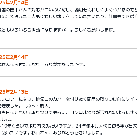
025年2月14日
当者の田中さんの対応がていねいだし、説明もくわしくよくわかるので
事に来てみえた二人もくわしい説明をしていただいたり、仕事もてきぱ
。
後ともいろいろお世話になりますが、よろしくお願いします。
025年2月14日
本さんにお世話になり ありがたかったです。
025年2月13日
しいコンロになり、排気口のカバーを付けたく商品の取りつけ前にサイ
できました。（ネット購入）
事当日にきれいに取りつけてもらい、コンロまわりが汚れないようにす
ました。
～10年くらいで取り替えみたいですが、24年使用し大切に使う事が出
に使いたいです。杉山さん、ありがとうございました。