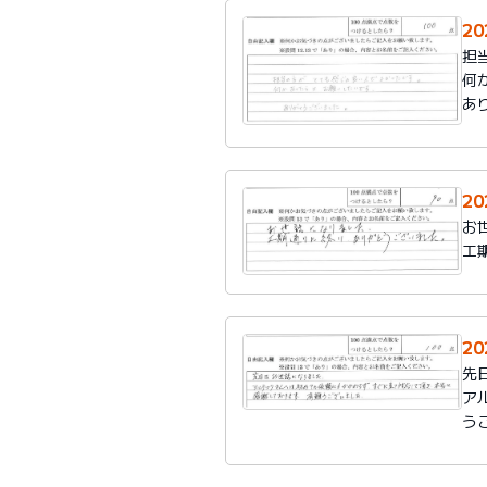
2
担
何
あ
2
お
工
2
先
ア
う