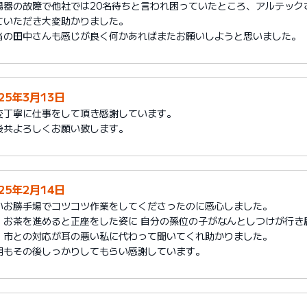
湯器の故障で他社では20名待ちと言われ困っていたところ、アルテック
ていただき大変助かりました。
当の田中さんも感じが良く何かあればまたお願いしようと思いました。
025年3月13日
変丁寧に仕事をして頂き感謝しています。
後共よろしくお願い致します。
025年2月14日
いお勝手場でコツコツ作業をしてくださったのに感心しました。
、お茶を進めると正座をした姿に 自分の孫位の子がなんとしつけが行き
、市との対応が耳の悪い私に代わって聞いてくれ助かりました。
明もその後しっかりしてもらい感謝しています。