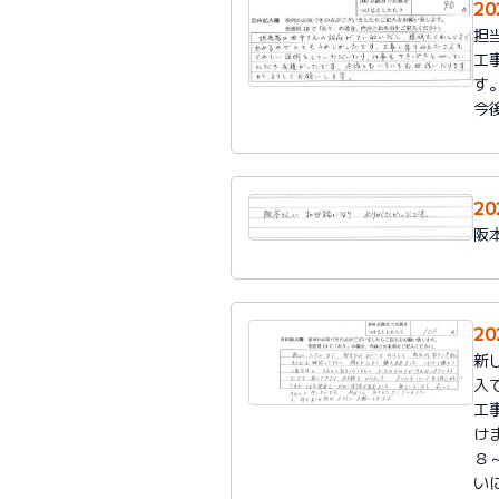
2
担
工
す
今
2
阪
2
新
入
工
け
８
い