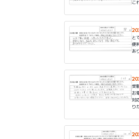
こ
2
と
便
あ
2
受
お
対
り
2