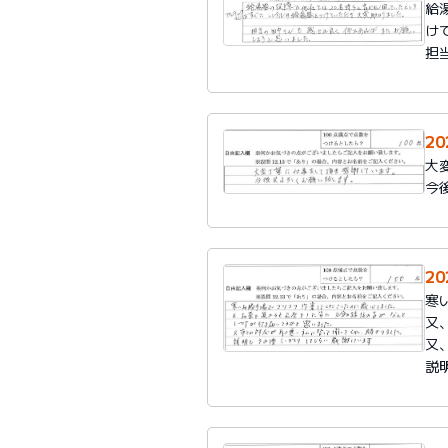
給
け
担
2
大
今
2
寒
又
又
説