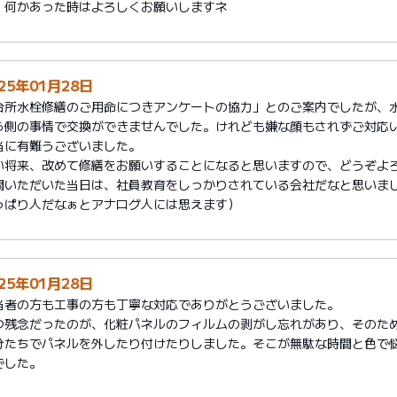
、何かあった時はよろしくお願いしますネ
25年01月28日
台所水栓修繕のご用命につきアンケートの協力」とのご案内でしたが、
ら側の事情で交換ができませんでした。けれども嫌な顔もされずご対応
当に有難うございました。
い将来、改めて修繕をお願いすることになると思いますので、どうぞよ
問いただいた当日は、社員教育をしっかりされている会社だなと思いまし
っぱり人だなぁとアナログ人には思えます）
25年01月28日
当者の方も工事の方も丁寧な対応でありがとうございました。
つ残念だったのが、化粧パネルのフィルムの剥がし忘れがあり、そのた
分たちでパネルを外したり付けたりしました。そこが無駄な時間と色で
でした。