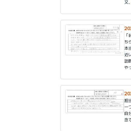
又
20
「
ち
本
近
訪
や
20
担
一
自
念