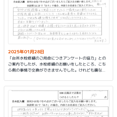
切に使う事が出来ました。新しいコンロも長～くきれい
に使いたいです。杉山さん、ありがとうございました。
又、何かあった時はよろしくお願いしますネ
2025年01月28日
「台所水栓修繕のご用命につきアンケートの協力」との
ご案内でしたが、水栓修繕のお願いをしたところ、こち
ら側の事情で交換ができませんでした。けれども嫌な顔
もされずご対応いただけました。
本当に有難うございました。
近い将来、改めて修繕をお願いすることになると思いま
すので、どうぞよろしくお願いいたします。
訪問いただいた当日は、社員教育をしっかりされている
会社だなと思いました。（DXなどとよく聞きますが、や
っぱり人だなぁとアナログ人には思えます）