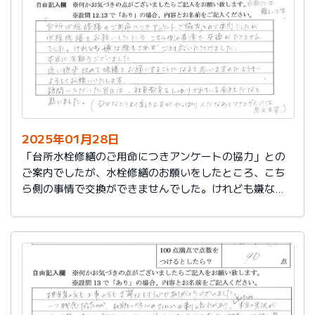
切に使う事が出来ました。新しいコンロも長～くきれい
に使いたいです。杉山さん、ありがとうございました。
又、何かあった時はよろしくお願いしますネ
2025年01月28日
「台所水栓修繕のご用命につきアンケートの協力」との
ご案内でしたが、水栓修繕のお願いをしたところ、こち
ら側の事情で交換ができませんでした。けれども嫌な顔
もされずご対応いただけました。
本当に有難うございました。
近い将来、改めて修繕をお願いすることになると思いま
すので、どうぞよろしくお願いいたします。
訪問いただいた当日は、社員教育をしっかりされている
会社だなと思いました。（DXなどとよく聞きますが、や
っぱり人だなぁとアナログ人には思えます）