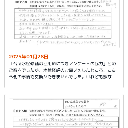
切に使う事が出来ました。新しいコンロも長～くきれい
に使いたいです。杉山さん、ありがとうございました。
又、何かあった時はよろしくお願いしますネ
2025年01月28日
「台所水栓修繕のご用命につきアンケートの協力」との
ご案内でしたが、水栓修繕のお願いをしたところ、こち
ら側の事情で交換ができませんでした。けれども嫌な顔
もされずご対応いただけました。
本当に有難うございました。
近い将来、改めて修繕をお願いすることになると思いま
すので、どうぞよろしくお願いいたします。
訪問いただいた当日は、社員教育をしっかりされている
会社だなと思いました。（DXなどとよく聞きますが、や
っぱり人だなぁとアナログ人には思えます）